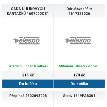
SADA UHLÍKOVÝCH
Odrušovací filtr
KARTÁČKŮ 1607000CZ1
1617328026
Skladem - ihned k odběru
Skladem - ihned k odběru
215 Kč
178 Kč
Do košíku
Do košíku
Přepínač 2602098008
Stativ 1619PA8301