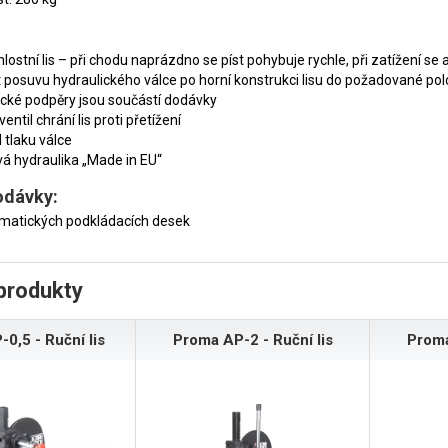
lostní lis – při chodu naprázdno se píst pohybuje rychle, při zatížení se
posuvu hydraulického válce po horní konstrukci lisu do požadované po
cké podpěry jsou součástí dodávky
ventil chrání lis proti přetížení
 tlaku válce
vá hydraulika „Made in EU“
odávky:
zmatických podkládacích desek
produkty
0,5 - Ruční lis
Proma AP-2 - Ruční lis
Proma