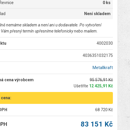
Řevnice
0 ks
klad
Není skladem
lně nemáme skladem a není ani u dodavatele. Po vytvoření
 Vám přesný termín upřesníme telefonicky nebo mailem.
ktu
4002030
4036351032175
Metallkraft
ná cena výrobcem
95 576,91 Kč
Ušetříte
12 425,91 Kč
 cena:
 DPH
68 720 Kč
83 151 Kč
DPH