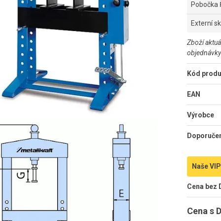
Pobočka 
Externí s
Zboží aktuá
objednávky
Kód produ
EAN
Výrobce
Doporuče
Naše VIP
Cena bez
Cena s 