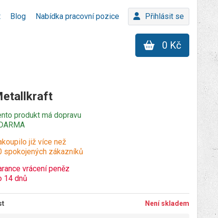
t
Blog
Nabídka pracovní pozice
Přihlásit se
0 Kč
etallkraft
ento produkt má dopravu
DARMA
koupilo již více než
0 spokojených zákazníků
arance vrácení peněz
o 14 dnů
st
Není skladem