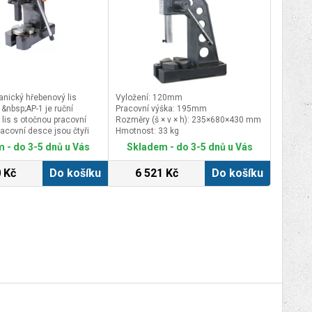
nický hřebenový lis
Vyložení: 120mm
nbsp;AP-1 je ruční
Pracovní výška: 195mm
lis s otočnou pracovní
Rozměry (š × v × h): 235×680×430 mm
acovní desce jsou čtyři
Hmotnost: 33 kg
řky drážek. Používá se na
 - do 3-5 dnů u Vás
Skladem - do 3-5 dnů u Vás
ozlisování ložisek, pouzder
ích dílců. Lis je stabilní
 Kč
Do košíku
6 521 Kč
Do košíku
 kvalitní šedé litiny. Najde
 strojírenství, zámečnictví
ech.&nbsp;Hlavní
;
ehkou práci,
p;Tělo lité z vysoce
ny&nbsp;Nejvíce se hodí pro
esné práce&nbsp;Stůl má 4
rážek&nbsp;Možnost
esce stolu přes otvory pro
p;Součásti dodávky
 lisu PROMA AP-1&nbsp;
a&nbsp;Ovládací páka