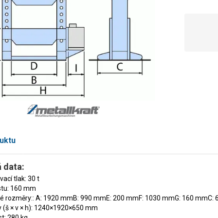
uktu
 data:
vací tlak: 30 t
stu: 160 mm
é rozměry:: A: 1920 mmB: 990 mmE: 200 mmF: 1030 mmG: 160 mmC:
 (š × v × h): 1240×1920×650 mm
t: 280 kg