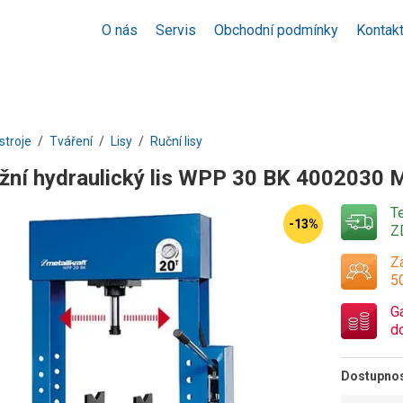
O nás
Servis
Obchodní podmínky
Kontak
stroje
Tváření
Lisy
Ruční lisy
žní hydraulický lis WPP 30 BK 4002030 M
T
-13%
Z
Za
5
G
d
Dostupno