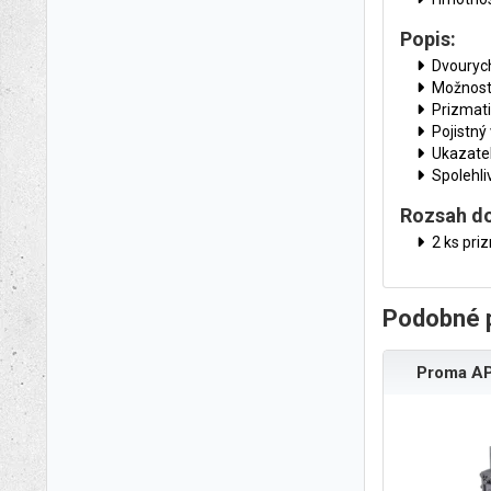
Popis:
Dvourych
Možnost 
Prizmati
Pojistný 
Ukazatel
Spolehli
Rozsah d
2 ks pri
Podobné 
Proma AP-