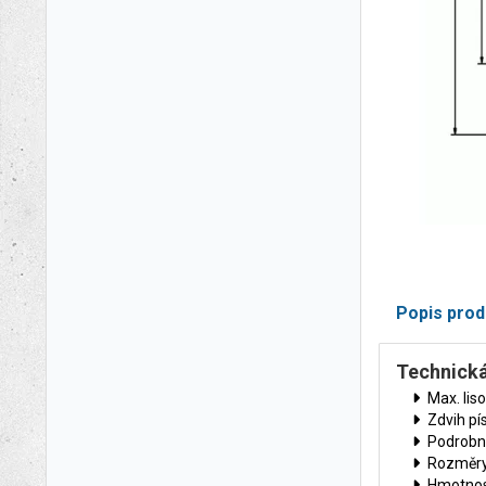
Popis prod
Technická
Max. liso
Zdvih pí
Podrobn
Rozměry
Hmotnos