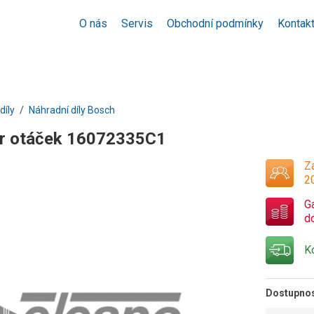
O nás
Servis
Obchodní podmínky
Kontak
díly
Náhradní díly Bosch
or otáček 16072335C1
Za
2
G
d
K
Dostupno