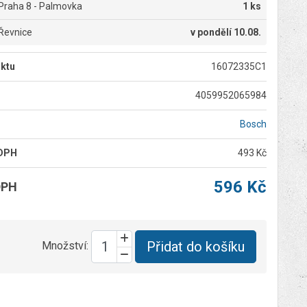
Praha 8 - Palmovka
1 ks
Řevnice
v
pondělí 10.08.
ktu
16072335C1
4059952065984
Bosch
 DPH
493 Kč
596 Kč
DPH
Přidat do košíku
Množství: