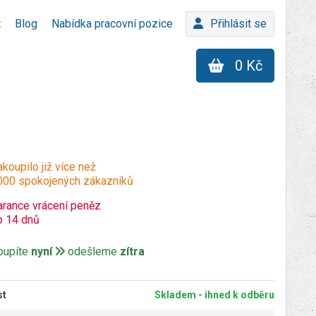
t
Blog
Nabídka pracovní pozice
Přihlásit se
0 Kč
koupilo již více než
000 spokojených zákazníků
arance vrácení peněz
o 14 dnů
oupíte
nyní
odešleme
zítra
st
Skladem - ihned k odběru