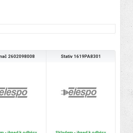
ínač 2602098008
Stativ 1619PA8301
m - ihned k odběru
Skladem - ihned k odběru