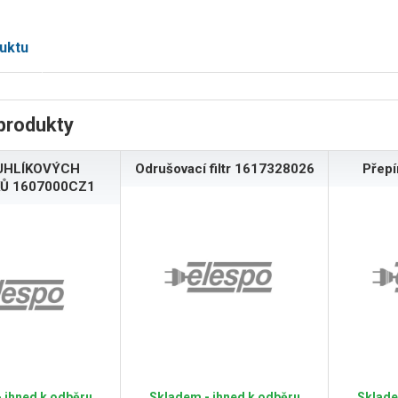
uktu
produkty
UHLÍKOVÝCH
Odrušovací filtr 1617328026
Přep
Ů 1607000CZ1
 ihned k odběru
Skladem - ihned k odběru
Sklade