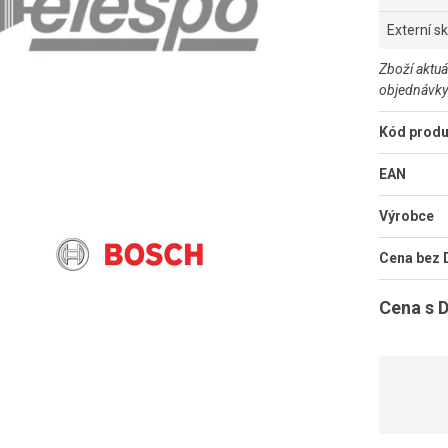
Externí s
Zboží aktuá
objednávky
Kód produ
EAN
Výrobce
Cena bez
Cena s 