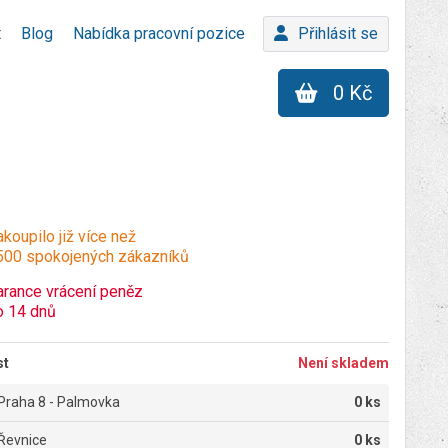
t
Blog
Nabídka pracovní pozice
Přihlásit se
0 Kč
koupilo již více než
500 spokojených zákazníků
arance vrácení peněz
o 14 dnů
st
Není skladem
Praha 8 - Palmovka
0 ks
Řevnice
0 ks