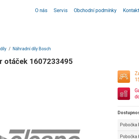
O nás
Servis
Obchodní podmínky
Kontak
díly
Náhradní díly Bosch
r otáček 1607233495
Za
1
G
d
Dostupno
Pobočka 
Pobočka 