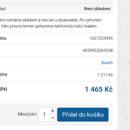
klad
Není skladem
lně nemáme skladem a není ani u dodavatele. Po vytvoření
 Vám přesný termín upřesníme telefonicky nebo mailem.
ktu
1607233495
4059952065038
Bosch
 DPH
1 211 Kč
1 465 Kč
DPH
Přidat do košíku
Množství: