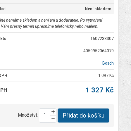
klad
Není skladem
lně nemáme skladem a není ani u dodavatele. Po vytvoření
 Vám přesný termín upřesníme telefonicky nebo mailem.
ktu
1607233307
4059952064079
Bosch
 DPH
1 097 Kč
1 327 Kč
DPH
Přidat do košíku
Množství: