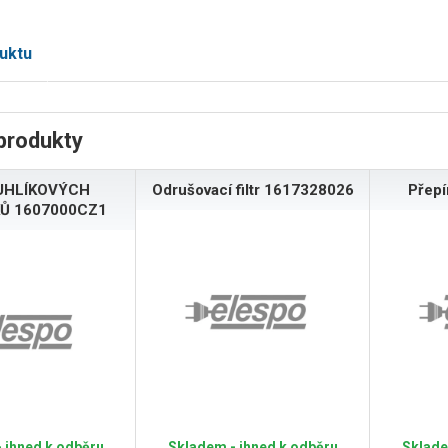
uktu
produkty
UHLÍKOVÝCH
Odrušovací filtr 1617328026
Přep
Ů 1607000CZ1
 ihned k odběru
Skladem - ihned k odběru
Sklade