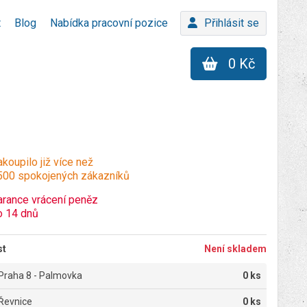
t
Blog
Nabídka pracovní pozice
Přihlásit se
0 Kč
koupilo již více než
500 spokojených zákazníků
arance vrácení peněz
o 14 dnů
st
Není skladem
Praha 8 - Palmovka
0 ks
Řevnice
0 ks