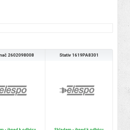
ínač 2602098008
Stativ 1619PA8301
m - ihned k odběru
Skladem - ihned k odběru