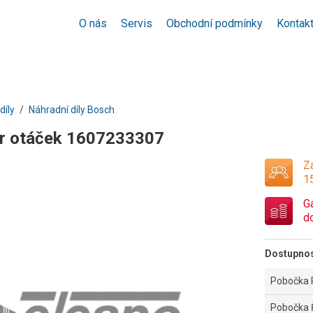
O nás
Servis
Obchodní podmínky
Kontak
díly
Náhradní díly Bosch
r otáček 1607233307
Za
1
G
d
Dostupno
Pobočka 
Pobočka 