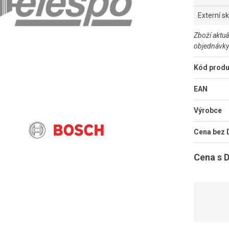
Externí s
Zboží aktuá
objednávky
Kód produ
EAN
Výrobce
Cena bez
Cena s 