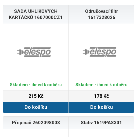
SADA UHLÍKOVÝCH
Odrušovací filtr
KARTÁČKŮ 1607000CZ1
1617328026
Skladem - ihned k odběru
Skladem - ihned k odběru
215 Kč
178 Kč
Do košíku
Do košíku
Přepínač 2602098008
Stativ 1619PA8301