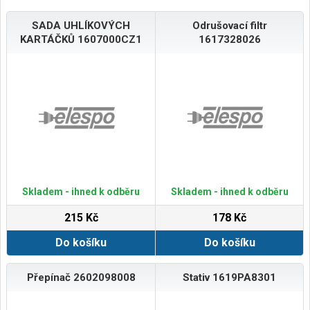
SADA UHLÍKOVÝCH
Odrušovací filtr
KARTÁČKŮ 1607000CZ1
1617328026
Skladem - ihned k odběru
Skladem - ihned k odběru
215 Kč
178 Kč
Do košíku
Do košíku
Přepínač 2602098008
Stativ 1619PA8301