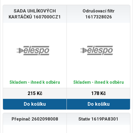
SADA UHLÍKOVÝCH
Odrušovací filtr
KARTÁČKŮ 1607000CZ1
1617328026
Skladem - ihned k odběru
Skladem - ihned k odběru
215 Kč
178 Kč
Do košíku
Do košíku
Přepínač 2602098008
Stativ 1619PA8301