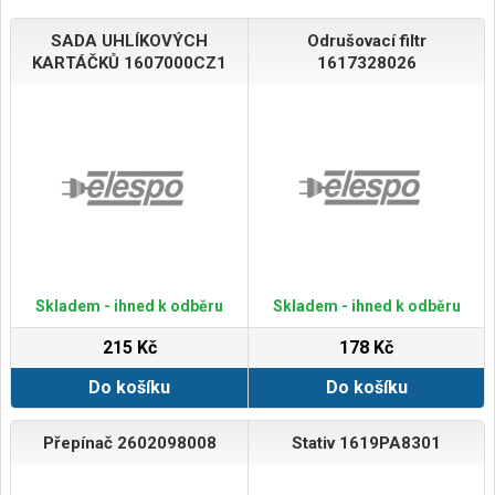
SADA UHLÍKOVÝCH
Odrušovací filtr
KARTÁČKŮ 1607000CZ1
1617328026
Skladem - ihned k odběru
Skladem - ihned k odběru
215 Kč
178 Kč
Do košíku
Do košíku
Přepínač 2602098008
Stativ 1619PA8301