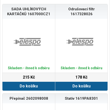
SADA UHLÍKOVÝCH
Odrušovací filtr
KARTÁČKŮ 1607000CZ1
1617328026
Skladem - ihned k odběru
Skladem - ihned k odběru
215 Kč
178 Kč
Do košíku
Do košíku
Přepínač 2602098008
Stativ 1619PA8301