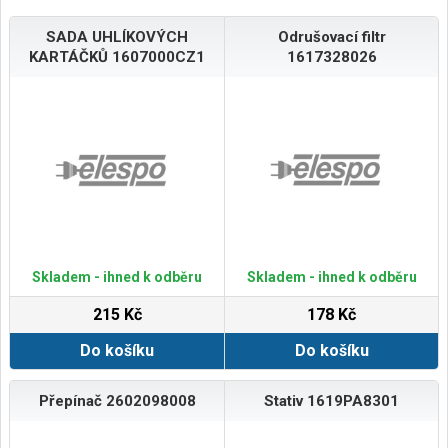
SADA UHLÍKOVÝCH
Odrušovací filtr
KARTÁČKŮ 1607000CZ1
1617328026
Skladem - ihned k odběru
Skladem - ihned k odběru
215 Kč
178 Kč
Do košíku
Do košíku
Přepínač 2602098008
Stativ 1619PA8301