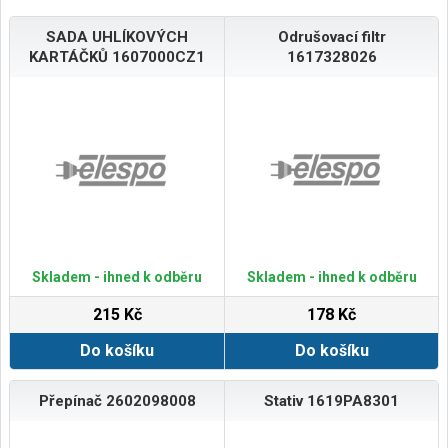
SADA UHLÍKOVÝCH
Odrušovací filtr
KARTÁČKŮ 1607000CZ1
1617328026
Skladem - ihned k odběru
Skladem - ihned k odběru
215 Kč
178 Kč
Do košíku
Do košíku
Přepínač 2602098008
Stativ 1619PA8301