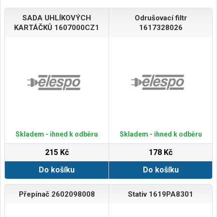
SADA UHLÍKOVÝCH
Odrušovací filtr
KARTÁČKŮ 1607000CZ1
1617328026
Skladem - ihned k odběru
Skladem - ihned k odběru
215 Kč
178 Kč
Do košíku
Do košíku
Přepínač 2602098008
Stativ 1619PA8301