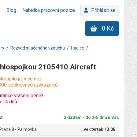
t
Blog
Nabídka pracovní pozice
Přihlásit se
0 Kč
ory
Rozvod stlačeného vzduchu
Hadice
chlospojkou 2105410 Aircraft
koupilo již více než
000 spokojených zákazníků
arance vrácení peněz
o 14 dnů
st
Skladem - do 3-5 dnů u Vás
Praha 8 - Palmovka
ve
čtvrtek 13.08.