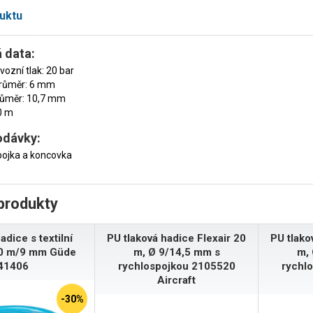
uktu
 data:
vozní tlak: 20 bar
průměr: 6 mm
růměr: 10,7 mm
0 m
odávky:
pojka a koncovka
produkty
adice s textilní
PU tlaková hadice Flexair 20
PU tlako
10 m/9 mm Güde
m, Ø 9/14,5 mm s
m, 
41406
rychlospojkou 2105520
rychl
Aircraft
-30%