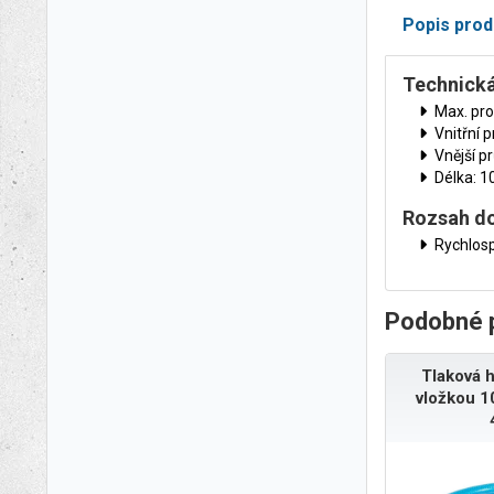
Popis prod
Technická
Max. pro
Vnitřní 
Vnější p
Délka: 1
Rozsah d
Rychlos
Podobné 
Tlaková h
vložkou 