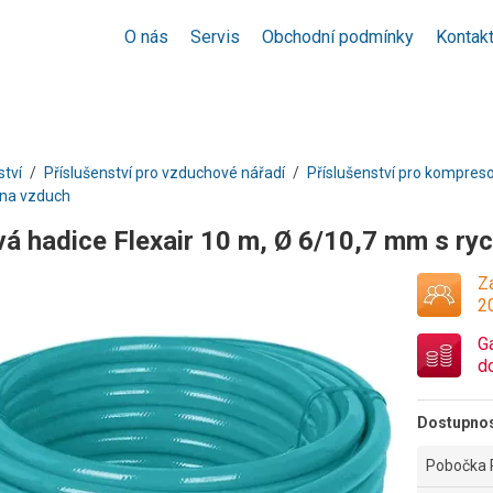
O nás
Servis
Obchodní podmínky
Kontak
ství
Příslušenství pro vzduchové nářadí
Příslušenství pro kompres
 na vzduch
vá hadice Flexair 10 m, Ø 6/10,7 mm s ry
Za
2
G
d
Dostupno
Pobočka 