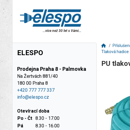
...více než 30 let s Vámi...
Příslušen
ELESPO
Tlaková hadice
PU tlako
Prodejna Praha 8 - Palmovka
Na Žertvách 881/40
180 00 Praha 8
+420 777 777 337
info@elespo.cz
Otevírací doba
Po - Čt
8.30 - 17.00
Pá
8.30 - 16.00