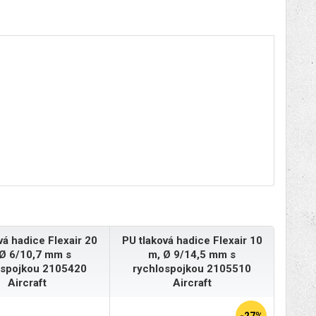
vá hadice Flexair 20
PU tlaková hadice Flexair 10
Ø 6/10,7 mm s
m, Ø 9/14,5 mm s
ospojkou 2105420
rychlospojkou 2105510
Aircraft
Aircraft