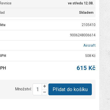
Řevnice
ve
středu 12.08.
klad
Skladem
ktu
2105410
9006248006614
Aircraft
 DPH
508 Kč
615 Kč
DPH
Přidat do košíku
Množství: