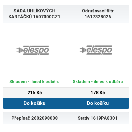
SADA UHLÍKOVÝCH
Odrušovací filtr
KARTÁČKŮ 1607000CZ1
1617328026
Skladem - ihned k odběru
Skladem - ihned k odběru
215 Kč
178 Kč
Do košíku
Do košíku
Přepínač 2602098008
Stativ 1619PA8301