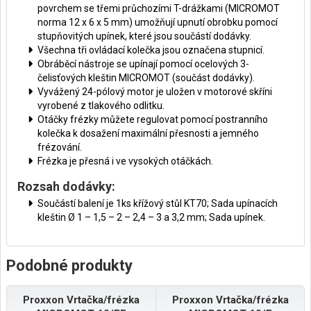
povrchem se třemi průchozími T-drážkami (MICROMOT
norma 12 x 6 x 5 mm) umožňují upnutí obrobku pomocí
stupňovitých upínek, které jsou součástí dodávky.
Všechna tři ovládací kolečka jsou označena stupnicí.
Obráběcí nástroje se upínají pomocí ocelových 3-
čelisťových kleštin MICROMOT (součást dodávky).
Vyvážený 24-pólový motor je uložen v motorové skříni
vyrobené z tlakového odlitku.
Otáčky frézky můžete regulovat pomocí postranního
kolečka k dosažení maximální přesnosti a jemného
frézování.
Frézka je přesná i ve vysokých otáčkách.
Rozsah dodávky:
Součástí balení je 1ks křížový stůl KT70; Sada upínacích
kleštin Ø 1 – 1,5 – 2 – 2,4 – 3 a 3,2 mm; Sada upínek.
Podobné produkty
Proxxon Vrtačka/frézka
Proxxon Vrtačka/frézka