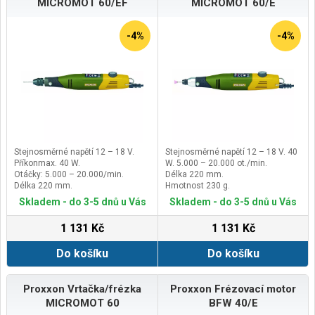
MICROMOT 60/EF
MICROMOT 60/E
-4%
-4%
Stejnosměrné napětí 12 – 18 V.
Stejnosměrné napětí 12 – 18 V. 40
Příkonmax. 40 W.
W. 5.000 – 20.000 ot./min.
Otáčky: 5.000 – 20.000/min.
Délka 220 mm.
Délka 220 mm.
Hmotnost 230 g.
Skladem - do 3-5 dnů u Vás
Skladem - do 3-5 dnů u Vás
1 131 Kč
1 131 Kč
Do košíku
Do košíku
Proxxon Vrtačka/frézka
Proxxon Frézovací motor
MICROMOT 60
BFW 40/E