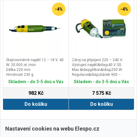
-4%
-4%
Stejnosměrné napětí 12 – 18 V. 40
Zdroj na připojení 220 – 240 V.
W. 20.000 ot./min.
Výstupní napětí&nbsp;40 V SS.
Délka 220 mm.
Max.&nbsp;příkon&nbsp;250 W.
Hmotnost 230 g.
Regulace&nbsp;otáček 900 –
&nbsp;6.000/min.
Skladem - do 3-5 dnů u Vás
Skladem - do 3-5 dnů u Vás
982 Kč
7 575 Kč
Do košíku
Do košíku
Zobrazit další
Nastavení cookies na webu Elespo.cz