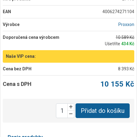
EAN
4006274271104
Výrobce
Proxxon
Doporučená cena výrobcem
10 589 Kč
Ušetříte
434 Kč
Naše VIP cena:
Cena bez DPH
8 393 Kč
10 155 Kč
Cena s DPH
Přidat do košíku