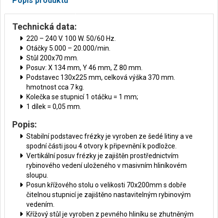
Popis produktu
Technická data:
220 – 240 V. 100 W. 50/60 Hz.
Otáčky 5.000 – 20.000/min.
Stůl 200x70 mm.
Posuv: X 134 mm, Y 46 mm, Z 80 mm.
Podstavec 130x225 mm, celková výška 370 mm.
hmotnost cca 7 kg.
Kolečka se stupnicí 1 otáčku = 1 mm;
1 dílek = 0,05 mm.
Popis:
Stabilní podstavec frézky je vyroben ze šedé litiny a ve
spodní části jsou 4 otvory k připevnění k podložce.
Vertikální posuv frézky je zajištěn prostřednictvím
rybinového vedení uloženého v masivním hliníkovém
sloupu.
Posun křížového stolu o velikosti 70x200mm s dobře
čitelnou stupnicí je zajištěno nastavitelným rybinovým
vedením.
Křížový stůl je vyroben z pevného hliníku se zhutněným