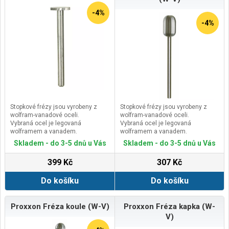
-4%
-4%
Stopkové frézy jsou vyrobeny z
Stopkové frézy jsou vyrobeny z
wolfram-vanadové oceli.
wolfram-vanadové oceli.
Vybraná ocel je legovaná
Vybraná ocel je legovaná
wolframem a vanadem.
wolframem a vanadem.
Účelná a stabilní konstrukce
Účelná a stabilní konstrukce
Skladem - do 3-5 dnů u Vás
Skladem - do 3-5 dnů u Vás
stopky a frézy z jednoho kusu.
stopky a frézy z jednoho kusu.
Přesné ozubení a optimální
Přesné ozubení a optimální
399 Kč
307 Kč
přesnost vystředěného běhu při
přesnost vystředěného běhu při
stejné houževnatosti.
stejné houževnatosti.
Do košíku
Do košíku
Proxxon Fréza koule (W-V)
Proxxon Fréza kapka (W-
V)