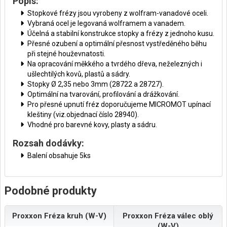
Popis:
Stopkové frézy jsou vyrobeny z wolfram-vanadové oceli.
Vybraná ocel je legovaná wolframem a vanadem.
Účelná a stabilní konstrukce stopky a frézy z jednoho kusu.
Přesné ozubení a optimální přesnost vystředěného běhu
při stejné houževnatosti.
Na opracování měkkého a tvrdého dřeva, neželezných i
ušlechtilých kovů, plastů a sádry.
Stopky Ø 2,35 nebo 3mm (28722 a 28727).
Optimální na tvarování, profilování a drážkování.
Pro přesné upnutí fréz doporučujeme MICROMOT upínací
kleštiny (viz.objednací číslo 28940).
Vhodné pro barevné kovy, plasty a sádru.
Rozsah dodávky:
Balení obsahuje 5ks
Podobné produkty
Proxxon Fréza kruh (W-V)
Proxxon Fréza válec oblý
(W-V)