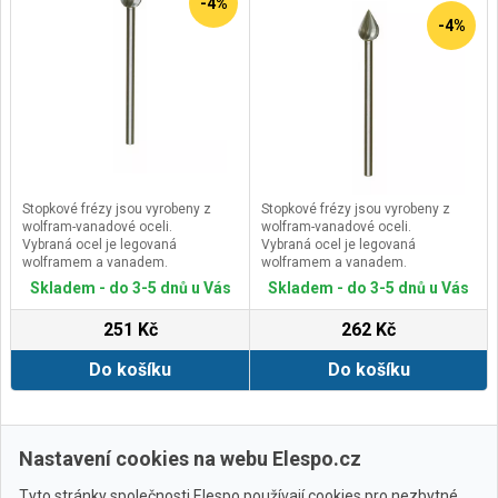
-4%
-4%
Stopkové frézy jsou vyrobeny z
Stopkové frézy jsou vyrobeny z
wolfram-vanadové oceli.
wolfram-vanadové oceli.
Vybraná ocel je legovaná
Vybraná ocel je legovaná
wolframem a vanadem.
wolframem a vanadem.
Účelná a stabilní konstrukce
Účelná a stabilní konstrukce
Skladem - do 3-5 dnů u Vás
Skladem - do 3-5 dnů u Vás
stopky a frézy z jednoho kusu.
stopky a frézy z jednoho kusu.
Přesné ozubení a optimální
Přesné ozubení a optimální
251 Kč
262 Kč
přesnost vystředěného běhu při
přesnost vystředěného běhu při
stejné houževnatosti.
stejné houževnatosti.
Do košíku
Do košíku
Zobrazit další
Nastavení cookies na webu Elespo.cz
Tyto stránky společnosti Elespo používají cookies pro nezbytné