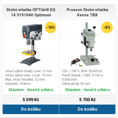
Stolní vrtačka OPTIdrill DQ
Proxxon Stolní vrtačka
14 3191040 Optimum
Xenox TBX
-16%
-5%
Vrtací výkon trvalý | ocel: 12 mm
220 – 240 V. 85W. 50/60 Hz.
Vrtací výkon max. | ocel: 13 mm
Počet otáček: 1.800, 4.700 a
Max. vrtací hloubka: 52 mm
8.500/min.
Vyložení: 104mm
Zdvih pinoly 30 mm.
Vyložení (od sloupu ke středu
Skladem - ihned k odběru
Skladem - ihned k odběru
vrtacího vřetene) 140 mm.
5 599 Kč
5 700 Kč
Do košíku
Do košíku