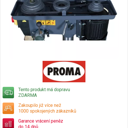
Tento produkt má dopravu
ZDARMA
Zakoupilo již více než
1000 spokojených zákazníků
Garance vrácení peněz
do 14 dnů