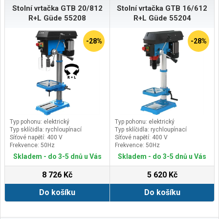
Stolní vrtačka GTB 20/812
Stolní vrtačka GTB 16/612
R+L Güde 55208
R+L Güde 55204
-28%
-28%
Typ pohonu: elektrický
Typ pohonu: elektrický
Typ sklíčidla: rychloupínací
Typ sklíčidla: rychloupínací
Síťové napětí: 400 V
Síťové napětí: 400 V
Frekvence: 50Hz
Frekvence: 50Hz
Skladem - do 3-5 dnů u Vás
Skladem - do 3-5 dnů u Vás
8 726 Kč
5 620 Kč
Do košíku
Do košíku