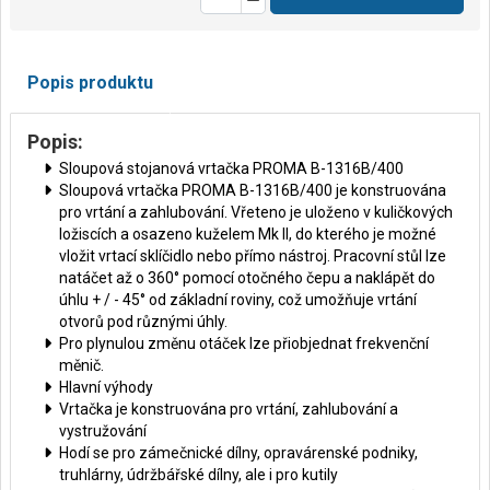
Popis produktu
Popis:
Sloupová stojanová vrtačka PROMA B-1316B/400
Sloupová vrtačka PROMA B-1316B/400 je konstruována
pro vrtání a zahlubování. Vřeteno je uloženo v kuličkových
ložiscích a osazeno kuželem Mk II, do kterého je možné
vložit vrtací sklíčidlo nebo přímo nástroj. Pracovní stůl lze
natáčet až o 360° pomocí otočného čepu a naklápět do
úhlu + / - 45° od základní roviny, což umožňuje vrtání
otvorů pod různými úhly.
Pro plynulou změnu otáček lze přiobjednat frekvenční
měnič.
Hlavní výhody
Vrtačka je konstruována pro vrtání, zahlubování a
vystružování
Hodí se pro zámečnické dílny, opravárenské podniky,
truhlárny, údržbářské dílny, ale i pro kutily