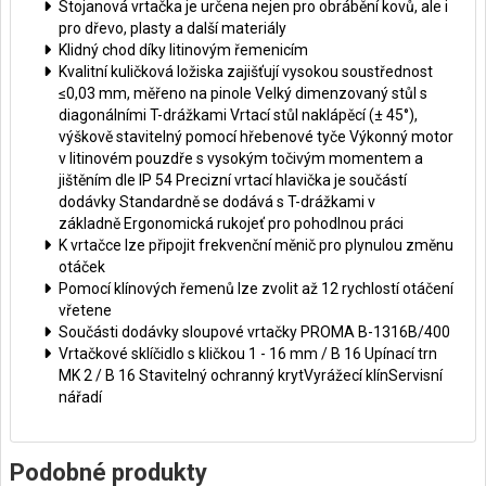
Stojanová vrtačka je určena nejen pro obrábění kovů, ale i
pro dřevo, plasty a další materiály
Klidný chod díky litinovým řemenicím
Kvalitní kuličková ložiska zajišťují vysokou soustřednost
≤0,03 mm, měřeno na pinole Velký dimenzovaný stůl s
diagonálními T-drážkami Vrtací stůl naklápěcí (± 45°),
výškově stavitelný pomocí hřebenové tyče Výkonný motor
v litinovém pouzdře s vysokým točivým momentem a
jištěním dle IP 54 Precizní vrtací hlavička je součástí
dodávky Standardně se dodává s T-drážkami v
základně Ergonomická rukojeť pro pohodlnou práci
K vrtačce lze připojit frekvenční měnič pro plynulou změnu
otáček
Pomocí klínových řemenů lze zvolit až 12 rychlostí otáčení
vřetene
Součásti dodávky sloupové vrtačky PROMA B-1316B/400
Vrtačkové sklíčidlo s kličkou 1 - 16 mm / B 16 Upínací trn
MK 2 / B 16 Stavitelný ochranný krytVyrážecí klínServisní
nářadí
Podobné produkty