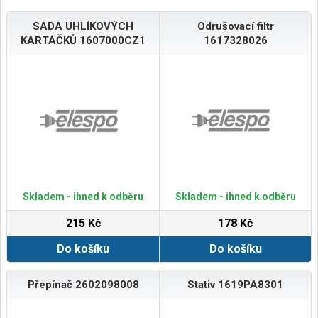
SADA UHLÍKOVÝCH
Odrušovací filtr
KARTÁČKŮ 1607000CZ1
1617328026
Skladem - ihned k odběru
Skladem - ihned k odběru
215 Kč
178 Kč
Do košíku
Do košíku
Přepínač 2602098008
Stativ 1619PA8301