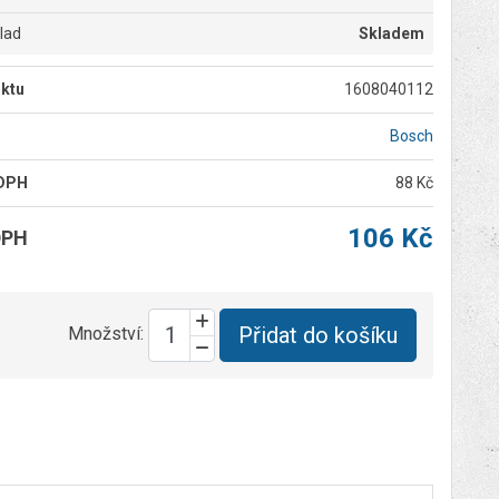
klad
Skladem
ktu
1608040112
Bosch
 DPH
88 Kč
106 Kč
DPH
Přidat do košíku
Množství: