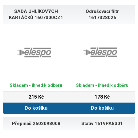
SADA UHLÍKOVÝCH
Odrušovací filtr
KARTÁČKŮ 1607000CZ1
1617328026
Skladem - ihned k odběru
Skladem - ihned k odběru
215 Kč
178 Kč
Do košíku
Do košíku
Přepínač 2602098008
Stativ 1619PA8301