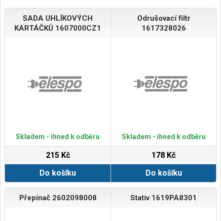
SADA UHLÍKOVÝCH
Odrušovací filtr
KARTÁČKŮ 1607000CZ1
1617328026
Skladem - ihned k odběru
Skladem - ihned k odběru
215 Kč
178 Kč
Do košíku
Do košíku
Přepínač 2602098008
Stativ 1619PA8301