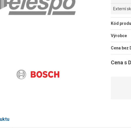
Externí s
Kód produ
Výrobce
Cena bez
Cena s 
uktu