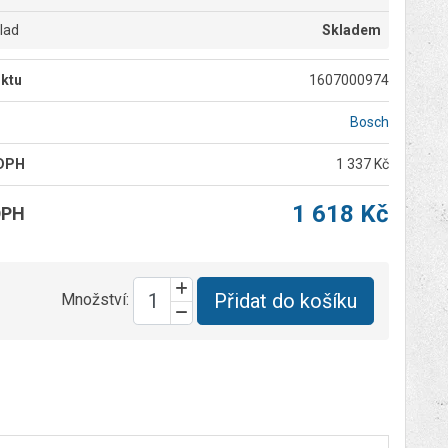
klad
Skladem
ktu
1607000974
Bosch
 DPH
1 337 Kč
1 618 Kč
DPH
Přidat do košíku
Množství: