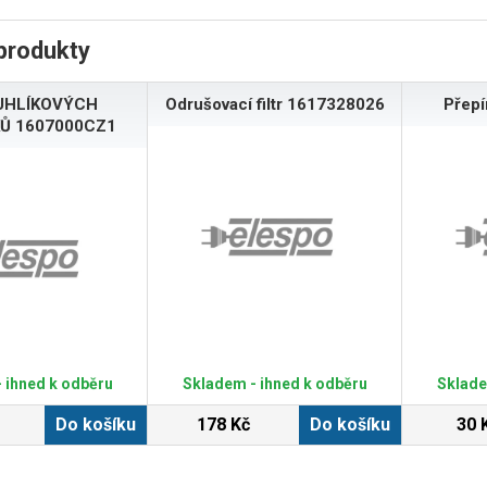
produkty
UHLÍKOVÝCH
Odrušovací filtr 1617328026
Přep
Ů 1607000CZ1
 ihned k odběru
Skladem - ihned k odběru
Sklade
Do košíku
178 Kč
Do košíku
30 