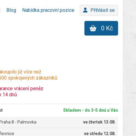
t
Blog
Nabídka pracovní pozice
Přihlásit se
0 Kč
koupilo již více než
500 spokojených zákazníků
arance vrácení peněz
o 14 dnů
st
Skladem - do 3-5 dnů u Vás
Praha 8 - Palmovka
ve
čtvrtek 13.08.
Řevnice
ve
středu 12.08.