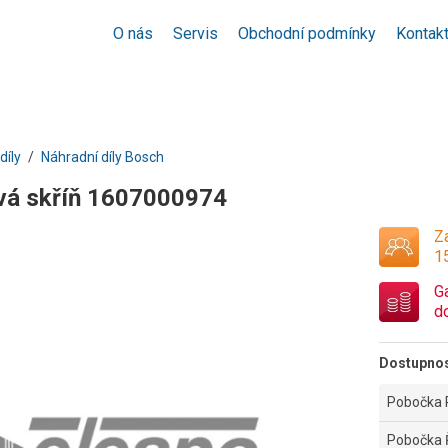
O nás
Servis
Obchodní podmínky
Kontak
díly
Náhradní díly Bosch
vá skříň 1607000974
Za
1
G
d
Dostupno
Pobočka 
Pobočka 