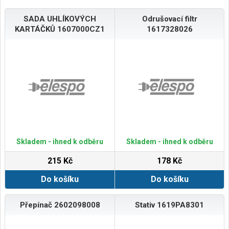
SADA UHLÍKOVÝCH
Odrušovací filtr
KARTÁČKŮ 1607000CZ1
1617328026
Skladem - ihned k odběru
Skladem - ihned k odběru
215 Kč
178 Kč
Do košíku
Do košíku
Přepínač 2602098008
Stativ 1619PA8301