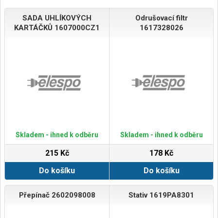
SADA UHLÍKOVÝCH
Odrušovací filtr
KARTÁČKŮ 1607000CZ1
1617328026
Skladem - ihned k odběru
Skladem - ihned k odběru
215 Kč
178 Kč
Do košíku
Do košíku
Přepínač 2602098008
Stativ 1619PA8301