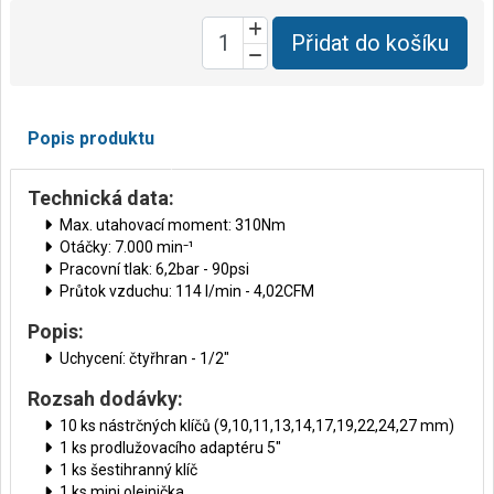
Přidat do košíku
Popis produktu
Technická data:
Max. utahovací moment: 310Nm
Otáčky: 7.000 min⁻¹
Pracovní tlak: 6,2bar - 90psi
Průtok vzduchu: 114 l/min - 4,02CFM
Popis:
Uchycení: čtyřhran - 1/2"
Rozsah dodávky:
10 ks nástrčných klíčů (9,10,11,13,14,17,19,22,24,27 mm)
1 ks prodlužovacího adaptéru 5"
1 ks šestihranný klíč
1 ks mini olejnička