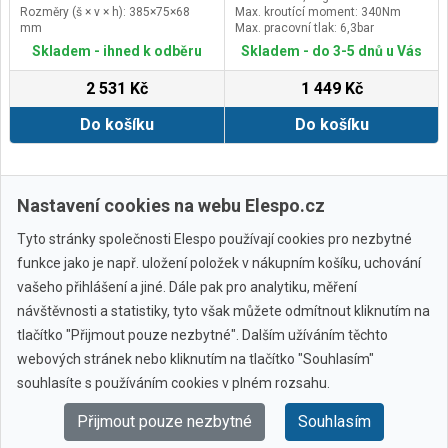
Rozměry (š × v × h): 385×75×68
Max. kroutící moment: 340Nm
mm
Max. pracovní tlak: 6,3bar
(0,63MPa)
Skladem - ihned k odběru
Skladem - do 3-5 dnů u Vás
2 531 Kč
1 449 Kč
Do košíku
Do košíku
Zobrazit další
Nastavení cookies na webu Elespo.cz
Tyto stránky společnosti Elespo používají cookies pro nezbytné
funkce jako je např. uložení položek v nákupním košíku, uchování
vašeho přihlášení a jiné. Dále pak pro analytiku, měření
návštěvnosti a statistiky, tyto však můžete odmítnout kliknutím na
tlačítko "Přijmout pouze nezbytné". Dalším užíváním těchto
webových stránek nebo kliknutím na tlačítko "Souhlasím"
Všechny značky
souhlasíte s používáním cookies v plném rozsahu.
Přijmout pouze nezbytné
Souhlasím
© 2010 - 2026 Elespo.cz