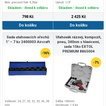
Max. pracovní tlak: 6,3bar
Upnutí: 1/4"
(0,63MPa)
Skladem - ihned k odběru
Skladem - ihned k odběru
798 Kč
2 425 Kč
Do košíku
Do košíku
Sada utahovacích ořechů
Utahovák rázový, kompozit,
1" – 7 ks 2400003 Aircraft
pneu, 340nm s hlavicemi,
sada 15ks EXTOL
PREMIUM 8865004
-16%
-7%
Velikosti: 24, 27, 30, 32, 35, 36, 38
Délka: 180mm
mm
Hmotnost: 1,9 kg