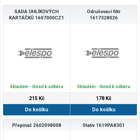
SADA UHLÍKOVÝCH
Odrušovací filtr
KARTÁČKŮ 1607000CZ1
1617328026
Skladem - ihned k odběru
Skladem - ihned k odběru
215 Kč
178 Kč
Do košíku
Do košíku
Přepínač 2602098008
Stativ 1619PA8301