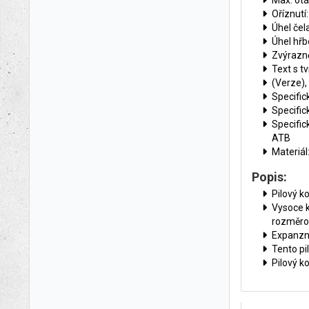
Max. otá
Oříznutí:
Úhel čela
Úhel hřbe
Zvýrazně
Text s t
(Verze),
Specific
Specific
Specific
ATB
Materiál
Popis:
Pilový k
Vysoce k
rozměrov
Expanzní
Tento pi
Pilový k