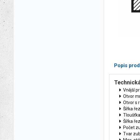
Popis prod
Technická
Vnější 
Otvor m
Otvor s
Šířka ře
Tloušťka
Šířka ře
Počet zu
Tvar zu