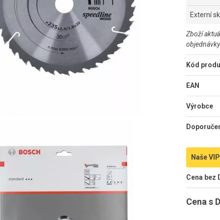
Externí s
Zboží aktuá
objednávky
Kód produ
EAN
Výrobce
Doporuče
Naše VIP
Cena bez
Cena s 