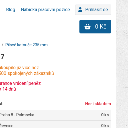
t
Blog
Nabídka pracovní pozice
Přihlásit se
0 Kč
Pilové kotouče 235 mm
07
koupilo již více než
500 spokojených zákazníků
arance vrácení peněz
o 14 dnů
st
Není skladem
Praha 8 - Palmovka
0 ks
Řevnice
0 ks