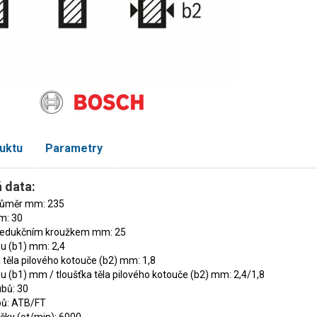
uktu
Parametry
 data:
průměr mm: 235
m: 30
 redukčním kroužkem mm: 25
zu (b1) mm: 2,4
 těla pilového kotouče (b2) mm: 1,8
zu (b1) mm / tloušťka těla pilového kotouče (b2) mm: 2,4/1,8
bů: 30
bů: ATB/FT