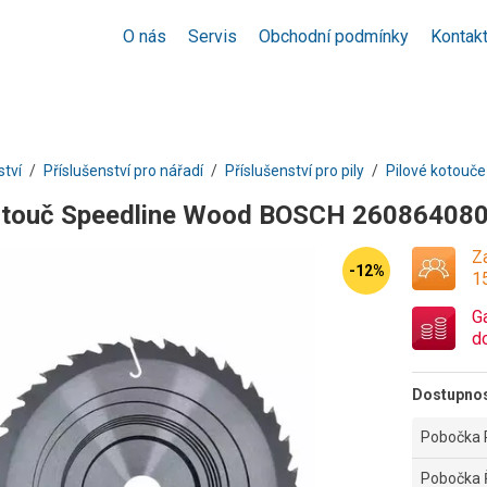
O nás
Servis
Obchodní podmínky
Kontak
ství
Příslušenství pro nářadí
Příslušenství pro pily
Pilové kotouče
kotouč Speedline Wood BOSCH 26086408
Za
-12%
1
G
d
Dostupno
Pobočka 
Pobočka 