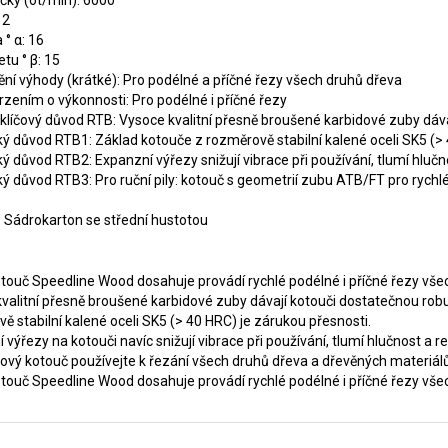
čky (ot/min): 6000
 2
 ° α: 16
tu ° β: 15
ní výhody (krátké): Pro podélné a příčné řezy všech druhů dřeva
vrzením o výkonnosti: Pro podélné i příčné řezy
 klíčový důvod RTB: Vysoce kvalitní přesně broušené karbidové zuby dáva
ký důvod RTB1: Základ kotouče z rozměrově stabilní kalené oceli SK5 (> 
ký důvod RTB2: Expanzní výřezy snižují vibrace při používání, tlumí hlučn
ký důvod RTB3: Pro ruční pily: kotouč s geometrií zubu ATB/FT pro rychlé 
: Sádrokarton se střední hustotou
otouč Speedline Wood dosahuje provádí rychlé podélné i příčné řezy vše
valitní přesně broušené karbidové zuby dávají kotouči dostatečnou rob
ě stabilní kalené oceli SK5 (> 40 HRC) je zárukou přesnosti.
 výřezy na kotouči navíc snižují vibrace při používání, tlumí hlučnost a re
lový kotouč používejte k řezání všech druhů dřeva a dřevěných materiálů
otouč Speedline Wood dosahuje provádí rychlé podélné i příčné řezy vše