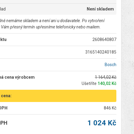
klad
Není skladem
lně nemáme skladem a není ani u dodavatele. Po vytvoření
 Vám přesný termín upřesníme telefonicky nebo mailem.
ktu
2608640807
3165140240185
Bosch
ná cena výrobcem
1 164,02 Kč
Ušetříte
140,02 Kč
 cena:
 DPH
846 Kč
1 024 Kč
DPH