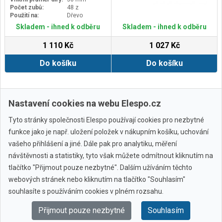
Počet zubů:
48 z
Použití na:
Dřevo
Skladem - ihned k odběru
Skladem - ihned k odběru
1 110 Kč
1 027 Kč
Do košíku
Do košíku
Zobrazit další
Nastavení cookies na webu Elespo.cz
Tyto stránky společnosti Elespo používají cookies pro nezbytné
funkce jako je např. uložení položek v nákupním košíku, uchování
vašeho přihlášení a jiné. Dále pak pro analytiku, měření
návštěvnosti a statistiky, tyto však můžete odmítnout kliknutím na
tlačítko "Přijmout pouze nezbytné". Dalším užíváním těchto
webových stránek nebo kliknutím na tlačítko "Souhlasím"
Všechny značky
souhlasíte s používáním cookies v plném rozsahu.
Přijmout pouze nezbytné
Souhlasím
© 2010 - 2026 Elespo.cz