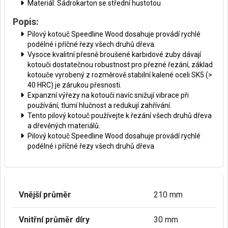
Materiál: Sádrokarton se střední hustotou
Popis:
Pilový kotouč Speedline Wood dosahuje provádí rychlé
podélné i příčné řezy všech druhů dřeva.
Vysoce kvalitní přesně broušené karbidové zuby dávají
kotouči dostatečnou robustnost pro přezné řezání, základ
kotouče vyrobený z rozměrově stabilní kalené oceli SK5 (>
40 HRC) je zárukou přesnosti.
Expanzní výřezy na kotouči navíc snižují vibrace při
používání, tlumí hlučnost a redukují zahřívání.
Tento pilový kotouč používejte k řezání všech druhů dřeva
a dřevěných materiálů.
Pilový kotouč Speedline Wood dosahuje provádí rychlé
podélné i příčné řezy všech druhů dřeva
Vnější průměr
210 mm
Vnitřní průměr díry
30 mm