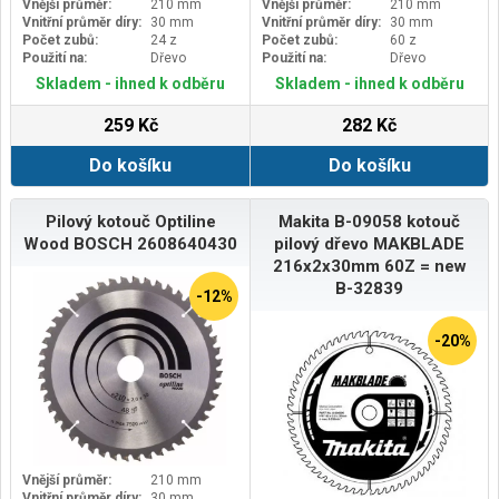
Vnější průměr:
210 mm
Vnější průměr:
210 mm
Vnitřní průměr díry:
30 mm
Vnitřní průměr díry:
30 mm
Počet zubů:
24 z
Počet zubů:
60 z
Použití na:
Dřevo
Použití na:
Dřevo
Skladem - ihned k odběru
Skladem - ihned k odběru
259 Kč
282 Kč
Do košíku
Do košíku
Pilový kotouč Optiline
Makita B-09058 kotouč
Wood BOSCH 2608640430
pilový dřevo MAKBLADE
216x2x30mm 60Z = new
B-32839
-12%
-20%
Vnější průměr:
210 mm
Vnitřní průměr díry:
30 mm