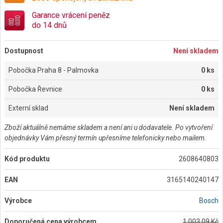
Garance vrácení peněz
do 14 dnů
Dostupnost
Není skladem
Pobočka Praha 8 - Palmovka
0 ks
Pobočka Řevnice
0 ks
Externí sklad
Není skladem
Zboží aktuálně nemáme skladem a není ani u dodavatele. Po vytvoření
objednávky Vám přesný termín upřesníme telefonicky nebo mailem.
Kód produktu
2608640803
EAN
3165140240147
Výrobce
Bosch
Doporučená cena výrobcem
1 003,09 Kč