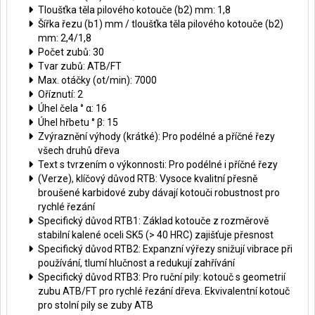
Tloušťka těla pilového kotouče (b2) mm: 1,8
Šířka řezu (b1) mm / tloušťka těla pilového kotouče (b2)
mm: 2,4/1,8
Počet zubů: 30
Tvar zubů: ATB/FT
Max. otáčky (ot/min): 7000
Oříznutí: 2
Úhel čela ° α: 16
Úhel hřbetu ° β: 15
Zvýraznění výhody (krátké): Pro podélné a příčné řezy
všech druhů dřeva
Text s tvrzením o výkonnosti: Pro podélné i příčné řezy
(Verze), klíčový důvod RTB: Vysoce kvalitní přesně
broušené karbidové zuby dávají kotouči robustnost pro
rychlé řezání
Specifický důvod RTB1: Základ kotouče z rozměrově
stabilní kalené oceli SK5 (> 40 HRC) zajišťuje přesnost
Specifický důvod RTB2: Expanzní výřezy snižují vibrace při
používání, tlumí hlučnost a redukují zahřívání
Specifický důvod RTB3: Pro ruční pily: kotouč s geometrií
zubu ATB/FT pro rychlé řezání dřeva. Ekvivalentní kotouč
pro stolní pily se zuby ATB