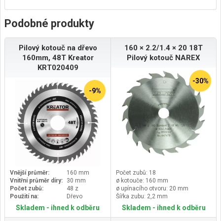
Podobné produkty
Pilový kotouč na dřevo
160 × 2.2/1.4 × 20 18T
160mm, 48T Kreator
Pilový kotouč NAREX
KRT020409
-30%
-9%
Vnější průměr:
160 mm
Počet zubů: 18
Vnitřní průměr díry:
30 mm
ø kotouče: 160 mm
Počet zubů:
48 z
ø upínacího otvoru: 20 mm
Použití na:
Dřevo
Šířka zubu: 2,2 mm
Skladem - ihned k odběru
Skladem - ihned k odběru