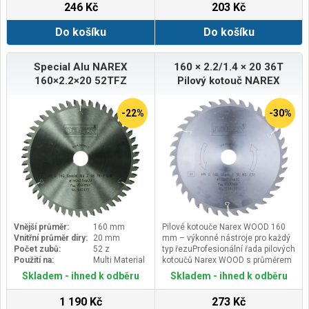
246 Kč
203 Kč
Do košíku
Do košíku
Special Alu NAREX
160 × 2.2/1.4 × 20 36T
160×2.2×20 52TFZ
Pilový kotouč NAREX
-22%
-30%
Vnější průměr:
160 mm
Pilové kotouče Narex WOOD 160
Vnitřní průměr díry:
20 mm
mm – výkonné nástroje pro každý
Počet zubů:
52 z
typ řezuProfesionální řada pilových
Použití na:
Multi Material
kotoučů Narex WOOD s průměrem
160 mm je navržena pro efektivní
Skladem - ihned k odběru
Skladem - ihned k odběru
podélné i příčné řezy do široké
škály dřevěných materiálů – od
1 190 Kč
273 Kč
měkkého a tvrdého dřeva přes