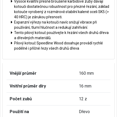
Vysoce kvalitní přesně broušené karbidové zuby dávají
kotouči dostatečnou robustnost pro přezné řezání, základ
kotouče vyrobený z rozměrově stabilní kalené oceli SK5 (>
40 HRC) je zárukou přesnosti.
Expanzní výřezy na kotouči navíc snižují vibrace při
používání, tlumí hlučnost a redukují zahřívání.
Tento pilový kotouč používejte k řezání všech druhů dřeva
a dřevěných materiálů.
Pilový kotouč Speedline Wood dosahuje provádí rychlé
podélné i příčné řezy všech druhů dřeva
Vnější průměr
160 mm
Vnitřní průměr díry
16 mm
Počet zubů
12 z
Použití na
Dřevo