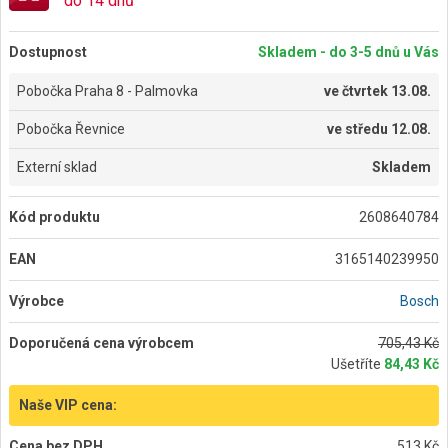
do 14 dnů
Dostupnost
Skladem - do 3-5 dnů u Vás
Pobočka Praha 8 - Palmovka
ve
čtvrtek 13.08.
Pobočka Řevnice
ve
středu 12.08.
Externí sklad
Skladem
Kód produktu
2608640784
EAN
3165140239950
Výrobce
Bosch
Doporučená cena výrobcem
705,43 Kč
Ušetříte
84,43 Kč
Naše VIP cena:
Cena bez DPH
513 Kč