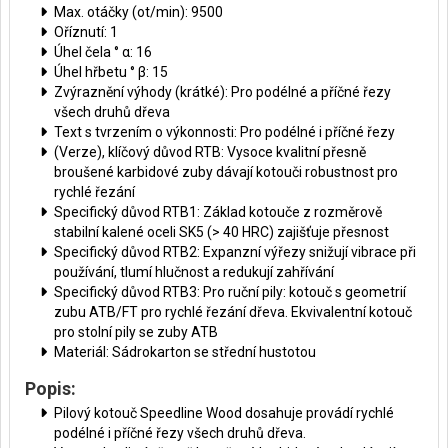
Max. otáčky (ot/min): 9500
Oříznutí: 1
Úhel čela ° α: 16
Úhel hřbetu ° β: 15
Zvýraznění výhody (krátké): Pro podélné a příčné řezy
všech druhů dřeva
Text s tvrzením o výkonnosti: Pro podélné i příčné řezy
(Verze), klíčový důvod RTB: Vysoce kvalitní přesně
broušené karbidové zuby dávají kotouči robustnost pro
rychlé řezání
Specifický důvod RTB1: Základ kotouče z rozměrově
stabilní kalené oceli SK5 (> 40 HRC) zajišťuje přesnost
Specifický důvod RTB2: Expanzní výřezy snižují vibrace při
používání, tlumí hlučnost a redukují zahřívání
Specifický důvod RTB3: Pro ruční pily: kotouč s geometrií
zubu ATB/FT pro rychlé řezání dřeva. Ekvivalentní kotouč
pro stolní pily se zuby ATB
Materiál: Sádrokarton se střední hustotou
Popis:
Pilový kotouč Speedline Wood dosahuje provádí rychlé
podélné i příčné řezy všech druhů dřeva.