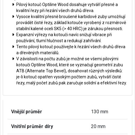
Pilový kotouč Optiline Wood dosahuje vytváří přesné a
kvalitní řezy při řezání všech druhů dřeva.
Vysoce kvalitní přesně broušené karbidové zuby umožňují
provádět čisté řezy, základ kotouče vyrobený z rozměrově
stabilní kalené oceli SK5 (> 40 HRC) je zárukou přesnosti.
Expanzní výřezy na kotouči navíc snižují vibrace při
používání, tlumí hlučnost a redukují zahřívání.
Tento pilový kotouč používejte k řezání všech druhů dřeva
a dřevěných materiálů.
V závislosti na počtu zubů je možné se všemi pilovými
kotouči Optiline Wood, které se vyznačují geometrií zubu
ATB (Alternate Top Bevel), dosahovat různých výsledků:
je-li kotouč opatřen vysokým počtem zubů, vytváří čisté
řezy, malý počet zubů pak zaručuje solidní a efektivní řezy.
Vnější průměr
130 mm
Vnitřní průměr díry
20 mm