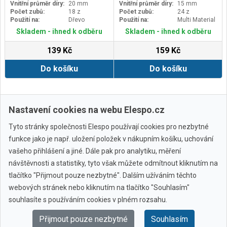
Vnitřní průměr díry:
20 mm
Vnitřní průměr díry:
15 mm
Počet zubů:
18 z
Počet zubů:
24 z
Použití na:
Dřevo
Použití na:
Multi Material
Skladem - ihned k odběru
Skladem - ihned k odběru
139 Kč
159 Kč
Do košíku
Do košíku
Zobrazit další
Nastavení cookies na webu Elespo.cz
Tyto stránky společnosti Elespo používají cookies pro nezbytné
funkce jako je např. uložení položek v nákupním košíku, uchování
vašeho přihlášení a jiné. Dále pak pro analytiku, měření
návštěvnosti a statistiky, tyto však můžete odmítnout kliknutím na
tlačítko "Přijmout pouze nezbytné". Dalším užíváním těchto
webových stránek nebo kliknutím na tlačítko "Souhlasím"
Všechny značky
souhlasíte s používáním cookies v plném rozsahu.
Přijmout pouze nezbytné
Souhlasím
© 2010 - 2026 Elespo.cz