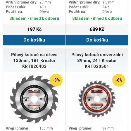
Vnitřní průměr díry:
20 mm
Vnitřní průměr díry:
9.5 mm
Počet zubů:
40 z
Počet zubů:
24 z
Použití na:
Dřevo
Použití na:
Dřevo
Skladem - ihned k odběru
Skladem - ihned k odběru
197 Kč
689 Kč
Do košíku
Do košíku
Pilový kotouč na dřevo
Pilový kotouč univerzální
130mm, 18T Kreator
89mm, 24T Kreator
KRT020402
KRT020501
-3%
-6%
Vnější průměr:
130 mm
Vnější průměr:
89 mm