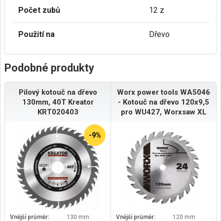
Počet zubů
12 z
Použití na
Dřevo
Podobné produkty
Pilový kotouč na dřevo
Worx power tools WA5046
130mm, 40T Kreator
- Kotouč na dřevo 120x9,5
KRT020403
pro WU427, Worxsaw XL
-9%
Vnější průměr:
130 mm
Vnější průměr:
120 mm