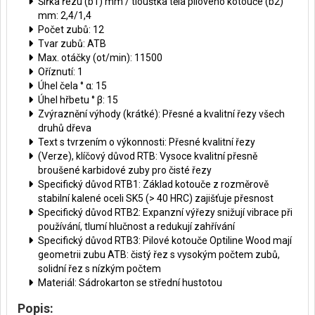
Šířka řezu (b1) mm / tloušťka těla pilového kotouče (b2)
mm: 2,4/1,4
Počet zubů: 12
Tvar zubů: ATB
Max. otáčky (ot/min): 11500
Oříznutí: 1
Úhel čela ° α: 15
Úhel hřbetu ° β: 15
Zvýraznění výhody (krátké): Přesné a kvalitní řezy všech
druhů dřeva
Text s tvrzením o výkonnosti: Přesné kvalitní řezy
(Verze), klíčový důvod RTB: Vysoce kvalitní přesně
broušené karbidové zuby pro čisté řezy
Specifický důvod RTB1: Základ kotouče z rozměrově
stabilní kalené oceli SK5 (> 40 HRC) zajišťuje přesnost
Specifický důvod RTB2: Expanzní výřezy snižují vibrace při
používání, tlumí hlučnost a redukují zahřívání
Specifický důvod RTB3: Pilové kotouče Optiline Wood mají
geometrii zubu ATB: čistý řez s vysokým počtem zubů,
solidní řez s nízkým počtem
Materiál: Sádrokarton se střední hustotou
Popis: