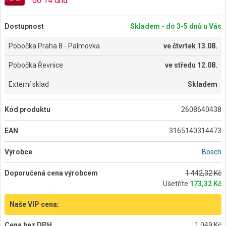
do 14 dnů
Dostupnost
Skladem - do 3-5 dnů u Vás
Pobočka Praha 8 - Palmovka
ve
čtvrtek 13.08.
Pobočka Řevnice
ve
středu 12.08.
Externí sklad
Skladem
Kód produktu
2608640438
EAN
3165140314473
Výrobce
Bosch
Doporučená cena výrobcem
1 442,32 Kč
Ušetříte
173,32 Kč
Naše VIP cena:
Cena bez DPH
1 049 Kč