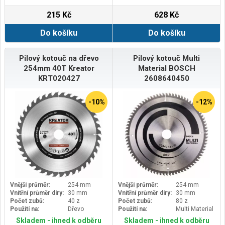
215 Kč
628 Kč
Do košíku
Do košíku
Pilový kotouč na dřevo
Pilový kotouč Multi
254mm 40T Kreator
Material BOSCH
KRT020427
2608640450
-10%
-12%
Vnější průměr:
254 mm
Vnější průměr:
254 mm
Vnitřní průměr díry:
30 mm
Vnitřní průměr díry:
30 mm
Počet zubů:
40 z
Počet zubů:
80 z
Použití na:
Dřevo
Použití na:
Multi Material
Skladem - ihned k odběru
Skladem - ihned k odběru