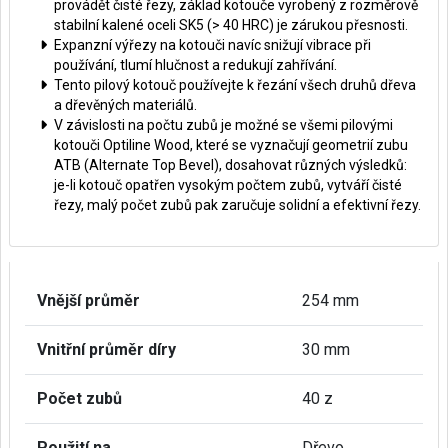
provádět čisté řezy, základ kotouče vyrobený z rozměrově
stabilní kalené oceli SK5 (> 40 HRC) je zárukou přesnosti.
Expanzní výřezy na kotouči navíc snižují vibrace při
používání, tlumí hlučnost a redukují zahřívání.
Tento pilový kotouč používejte k řezání všech druhů dřeva
a dřevěných materiálů.
V závislosti na počtu zubů je možné se všemi pilovými
kotouči Optiline Wood, které se vyznačují geometrií zubu
ATB (Alternate Top Bevel), dosahovat různých výsledků:
je-li kotouč opatřen vysokým počtem zubů, vytváří čisté
řezy, malý počet zubů pak zaručuje solidní a efektivní řezy.
Vnější průměr
254 mm
Vnitřní průměr díry
30 mm
Počet zubů
40 z
Použití na
Dřevo