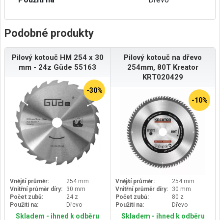
Podobné produkty
Pilový kotouč HM 254 x 30
Pilový kotouč na dřevo
mm - 24z Güde 55163
254mm, 80T Kreator
KRT020429
-30%
-10%
Vnější průměr:
254 mm
Vnější průměr:
254 mm
Vnitřní průměr díry:
30 mm
Vnitřní průměr díry:
30 mm
Počet zubů:
24 z
Počet zubů:
80 z
Použití na:
Dřevo
Použití na:
Dřevo
Skladem - ihned k odběru
Skladem - ihned k odběru