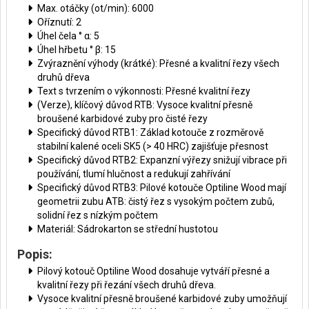
Max. otáčky (ot/min): 6000
Oříznutí: 2
Úhel čela ° α: 5
Úhel hřbetu ° β: 15
Zvýraznění výhody (krátké): Přesné a kvalitní řezy všech
druhů dřeva
Text s tvrzením o výkonnosti: Přesné kvalitní řezy
(Verze), klíčový důvod RTB: Vysoce kvalitní přesně
broušené karbidové zuby pro čisté řezy
Specifický důvod RTB1: Základ kotouče z rozměrově
stabilní kalené oceli SK5 (> 40 HRC) zajišťuje přesnost
Specifický důvod RTB2: Expanzní výřezy snižují vibrace při
používání, tlumí hlučnost a redukují zahřívání
Specifický důvod RTB3: Pilové kotouče Optiline Wood mají
geometrii zubu ATB: čistý řez s vysokým počtem zubů,
solidní řez s nízkým počtem
Materiál: Sádrokarton se střední hustotou
Popis:
Pilový kotouč Optiline Wood dosahuje vytváří přesné a
kvalitní řezy při řezání všech druhů dřeva.
Vysoce kvalitní přesně broušené karbidové zuby umožňují