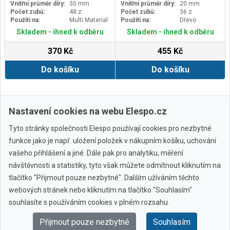
Vnitřní průměr díry:
30 mm
Vnitřní průměr díry:
20 mm
Počet zubů:
48 z
Počet zubů:
36 z
Použití na:
Multi Material
Použití na:
Dřevo
Skladem - ihned k odběru
Skladem - ihned k odběru
370 Kč
455 Kč
Do košíku
Do košíku
Zobrazit další
Nastavení cookies na webu Elespo.cz
Tyto stránky společnosti Elespo používají cookies pro nezbytné
funkce jako je např. uložení položek v nákupním košíku, uchování
vašeho přihlášení a jiné. Dále pak pro analytiku, měření
návštěvnosti a statistiky, tyto však můžete odmítnout kliknutím na
tlačítko "Přijmout pouze nezbytné". Dalším užíváním těchto
webových stránek nebo kliknutím na tlačítko "Souhlasím"
Všechny značky
souhlasíte s používáním cookies v plném rozsahu.
Přijmout pouze nezbytné
Souhlasím
© 2010 - 2026 Elespo.cz