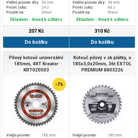
Vnitřní průměr díry:
30 mm
Vnitřní průměr díry:
30 mm
Počet zubů:
24 z
Počet zubů:
60 z
Použití na:
Dřevo
Použití na:
Dřevo
Skladem - ihned k odběru
Skladem - ihned k odběru
207 Kč
310 Kč
Do košíku
Do košíku
Pilový kotouč univerzální
Kotouč pilový s sk plátky, o
185mm, 48T Kreator
185x3,0x20mm, 36t EXTOL
KRT020503
PREMIUM 8803226
-7%
Vnější průměr:
185 mm
Vnější průměr:
185 mm