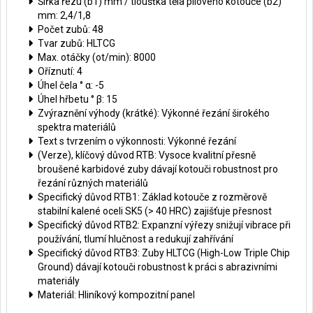
Šířka řezu (b1) mm / tloušťka těla pilového kotouče (b2)
mm: 2,4/1,8
Počet zubů: 48
Tvar zubů: HLTCG
Max. otáčky (ot/min): 8000
Oříznutí: 4
Úhel čela ° α: -5
Úhel hřbetu ° β: 15
Zvýraznění výhody (krátké): Výkonné řezání širokého
spektra materiálů
Text s tvrzením o výkonnosti: Výkonné řezání
(Verze), klíčový důvod RTB: Vysoce kvalitní přesně
broušené karbidové zuby dávají kotouči robustnost pro
řezání různých materiálů
Specifický důvod RTB1: Základ kotouče z rozměrově
stabilní kalené oceli SK5 (> 40 HRC) zajišťuje přesnost
Specifický důvod RTB2: Expanzní výřezy snižují vibrace při
používání, tlumí hlučnost a redukují zahřívání
Specifický důvod RTB3: Zuby HLTCG (High-Low Triple Chip
Ground) dávají kotouči robustnost k práci s abrazivními
materiály
Materiál: Hliníkový kompozitní panel