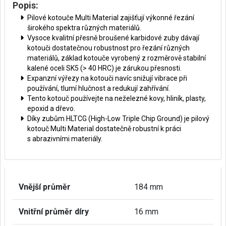
Popis:
Pilové kotouče Multi Material zajišťují výkonné řezání
širokého spektra různých materiálů.
Vysoce kvalitní přesně broušené karbidové zuby dávají
kotouči dostatečnou robustnost pro řezání různých
materiálů, základ kotouče vyrobený z rozměrově stabilní
kalené oceli SK5 (> 40 HRC) je zárukou přesnosti.
Expanzní výřezy na kotouči navíc snižují vibrace při
používání, tlumí hlučnost a redukují zahřívání.
Tento kotouč používejte na neželezné kovy, hliník, plasty,
epoxid a dřevo.
Díky zubům HLTCG (High-Low Triple Chip Ground) je pilový
kotouč Multi Material dostatečně robustní k práci
s abrazivními materiály.
Vnější průměr
184 mm
Vnitřní průměr díry
16 mm