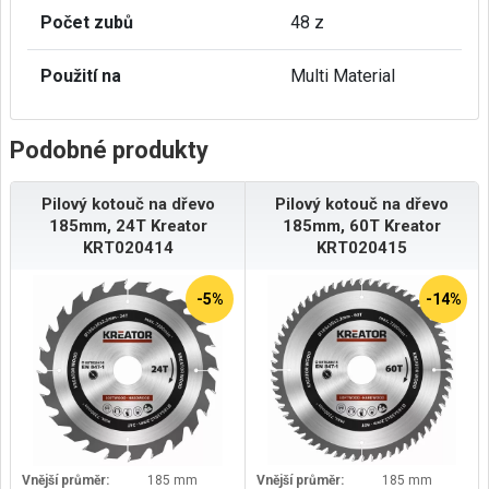
Počet zubů
48 z
Použití na
Multi Material
Podobné produkty
Pilový kotouč na dřevo
Pilový kotouč na dřevo
185mm, 24T Kreator
185mm, 60T Kreator
KRT020414
KRT020415
-5%
-14%
Vnější průměr:
185 mm
Vnější průměr:
185 mm