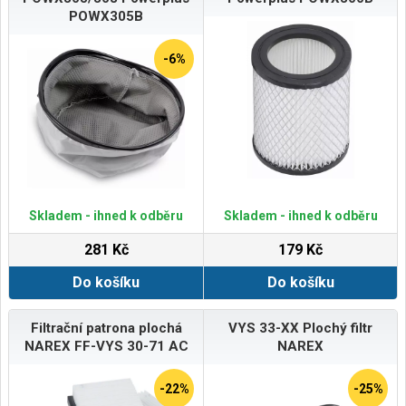
POWX305B
-6%
Skladem - ihned k odběru
Skladem - ihned k odběru
281 Kč
179 Kč
Do košíku
Do košíku
Filtrační patrona plochá
VYS 33-XX Plochý filtr
NAREX FF-VYS 30-71 AC
NAREX
-22%
-25%