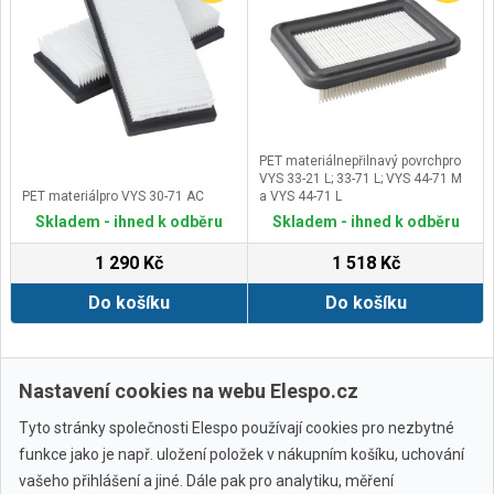
PET materiálnepřilnavý povrchpro
VYS 33-21 L; 33-71 L; VYS 44-71 M
PET materiálpro VYS 30-71 AC
a VYS 44-71 L
Skladem - ihned k odběru
Skladem - ihned k odběru
1 290 Kč
1 518 Kč
Do košíku
Do košíku
Zobrazit další
Nastavení cookies na webu Elespo.cz
Tyto stránky společnosti Elespo používají cookies pro nezbytné
funkce jako je např. uložení položek v nákupním košíku, uchování
vašeho přihlášení a jiné. Dále pak pro analytiku, měření