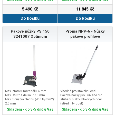
zabezpečuje dostatečně kvalitní
provedení požadovaných prací na
5 490 Kč
11 845 Kč
materiálech z oceli a barevných
kovů různého profilu - kruhového,
Do košíku
Do košíku
čtyřhranného, plochého a dalších
Pákové nůžky PS 150
Proma NPP-6 - Nůžky
3241007 Optimum
pákové profilové
Max. průměr materiálu: 6 mm
Vhodné pro stavební ocel
Max. střižná délka : 115 mm
Pákové nůžky jsou určené pro
Max. tloušťka plechu (400 N/mm2):
stříhání nízkouhlíkových ocelí
2,5 mm
(střední tvrdost)
Rozměry (š × v × h): 325×960×120
Pákové nůžky jsou určeny pro
Skladem - do 3-5 dnů u Vás
Skladem - do 3-5 dnů u Vás
mm
provádění běžných i přesných