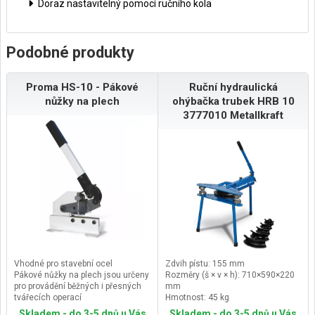
Doraz nastavitelný pomocí ručního kola
Podobné produkty
Proma HS-10 - Pákové
Ruční hydraulická
nůžky na plech
ohýbačka trubek HRB 10
3777010 Metallkraft
Vhodné pro stavební ocel
Zdvih pístu: 155 mm
Pákové nůžky na plech jsou určeny
Rozměry (š × v × h): 710×590×220
pro provádění běžných i přesných
mm
tvářecích operací
Hmotnost: 45 kg
Tuhá a masivní konstrukce nůžek
Skladem - do 3-5 dnů u Vás
Skladem - do 3-5 dnů u Vás