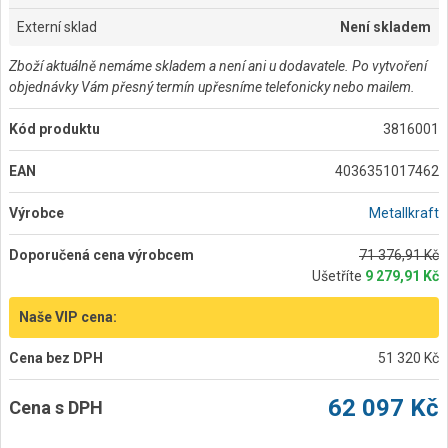
Externí sklad
Není skladem
Zboží aktuálně nemáme skladem a není ani u dodavatele. Po vytvoření
objednávky Vám přesný termín upřesníme telefonicky nebo mailem.
Kód produktu
3816001
EAN
4036351017462
Výrobce
Metallkraft
Doporučená cena výrobcem
71 376,91 Kč
Ušetříte
9 279,91 Kč
Naše VIP cena:
Cena bez DPH
51 320 Kč
62 097 Kč
Cena s DPH