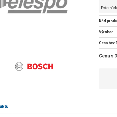
Externí s
Kód produ
Výrobce
Cena bez
Cena s 
uktu