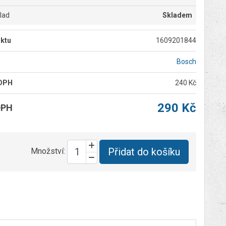
klad
Skladem
ktu
1609201844
Bosch
 DPH
240 Kč
290 Kč
DPH
Přidat do košíku
Množství: