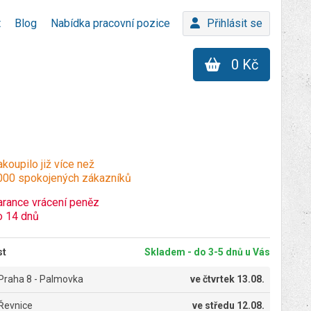
t
Blog
Nabídka pracovní pozice
Přihlásit se
0 Kč
koupilo již více než
000 spokojených zákazníků
arance vrácení peněz
o 14 dnů
st
Skladem - do 3-5 dnů u Vás
Praha 8 - Palmovka
ve
čtvrtek 13.08.
Řevnice
ve
středu 12.08.