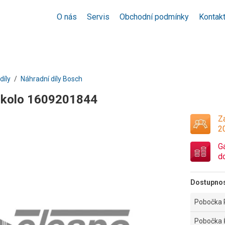
O nás
Servis
Obchodní podmínky
Kontak
díly
Náhradní díly Bosch
 kolo 1609201844
Za
2
G
d
Dostupno
Pobočka 
Pobočka 