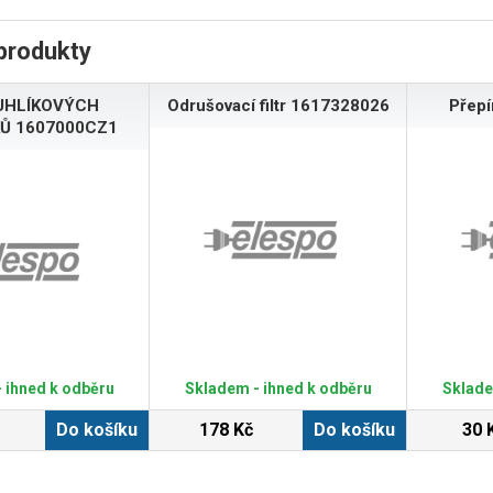
produkty
UHLÍKOVÝCH
Odrušovací filtr 1617328026
Přep
Ů 1607000CZ1
 ihned k odběru
Skladem - ihned k odběru
Sklade
Do košíku
178 Kč
Do košíku
30 