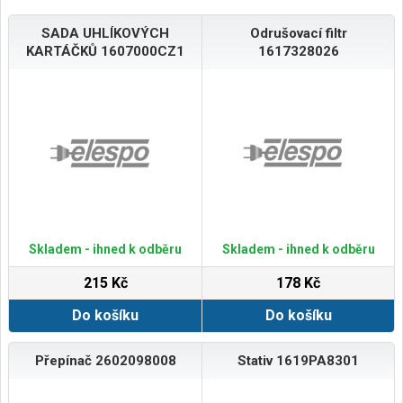
SADA UHLÍKOVÝCH
Odrušovací filtr
KARTÁČKŮ 1607000CZ1
1617328026
Skladem - ihned k odběru
Skladem - ihned k odběru
215 Kč
178 Kč
Do košíku
Do košíku
Přepínač 2602098008
Stativ 1619PA8301