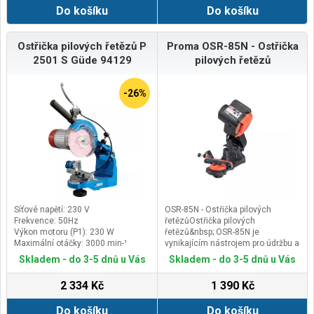
Do košíku
Do košíku
Ostřička pilových řetězů P
Proma OSR-85N - Ostřička
2501 S Güde 94129
pilových řetězů
-26%
Síťové napětí: 230 V
OSR-85N - Ostřička pilových
Frekvence: 50Hz
řetězůOstřička pilových
Výkon motoru (P1): 230 W
řetězů&nbsp; OSR-85N je
Maximální otáčky: 3000 min-¹
vynikajícím nástrojem pro údržbu a
ostření pilových řetězů pil, Využití
Skladem - do 3-5 dnů u Vás
Skladem - do 3-5 dnů u Vás
najde v servisních dílnách
dřevorubců nebo domácích
2 334 Kč
1 390 Kč
dílnách majitelů řetězových
pil.&nbsp; S touto ostřičkou
Do košíku
Do košíku
dosáhnete optimálního ostření a