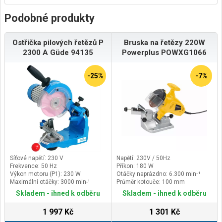
Podobné produkty
Ostřička pilových řetězů P
Bruska na řetězy 220W
2300 A Güde 94135
Powerplus POWXG1066
-25%
-7%
Síťové napětí: 230 V
Napětí: 230V / 50Hz
Frekvence: 50 Hz
Příkon: 180 W
Výkon motoru (P1): 230 W
Otáčky naprázdno: 6.300 min⁻¹
Maximální otáčky: 3000 min-¹
Průměr kotouče: 100 mm
Skladem - ihned k odběru
Skladem - ihned k odběru
1 997 Kč
1 301 Kč