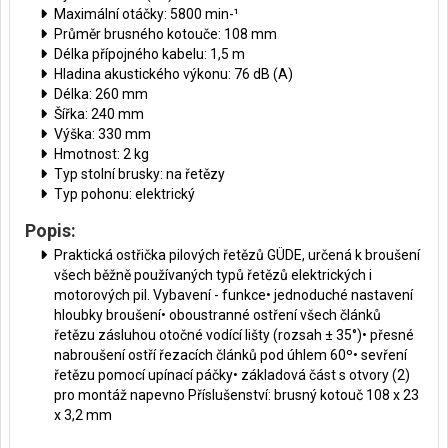
Maximální otáčky: 5800 min-¹
Průměr brusného kotouče: 108 mm
Délka přípojného kabelu: 1,5 m
Hladina akustického výkonu: 76 dB (A)
Délka: 260 mm
Šířka: 240 mm
Výška: 330 mm
Hmotnost: 2 kg
Typ stolní brusky: na řetězy
Typ pohonu: elektrický
Popis:
Praktická ostřička pilových řetězů GÜDE, určená k broušení
všech běžně používaných typů řetězů elektrických i
motorových pil. Vybavení - funkce• jednoduché nastavení
hloubky broušení• oboustranné ostření všech článků
řetězu zásluhou otočné vodící lišty (rozsah ± 35°)• přesné
nabroušení ostří řezacích článků pod úhlem 60º• sevření
řetězu pomocí upínací páčky• základová část s otvory (2)
pro montáž napevno Příslušenství: brusný kotouč 108 x 23
x 3,2 mm