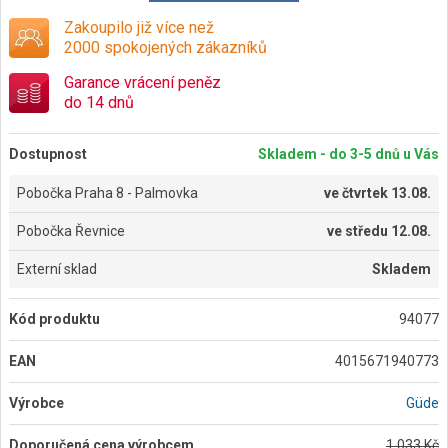
Zakoupilo již více než
2000 spokojených zákazníků
Garance vrácení peněz
do 14 dnů
Dostupnost
Skladem - do 3-5 dnů u Vás
Pobočka Praha 8 - Palmovka
ve
čtvrtek 13.08.
Pobočka Řevnice
ve
středu 12.08.
Externí sklad
Skladem
Kód produktu
94077
EAN
4015671940773
Výrobce
Güde
Doporučená cena výrobcem
1 033 Kč