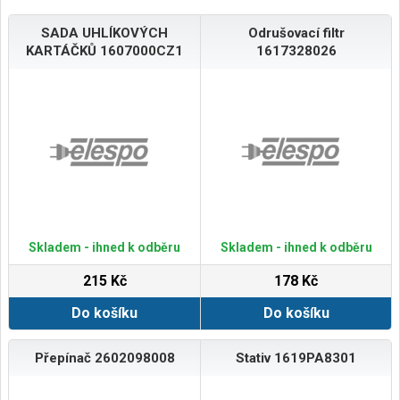
SADA UHLÍKOVÝCH
Odrušovací filtr
KARTÁČKŮ 1607000CZ1
1617328026
Skladem - ihned k odběru
Skladem - ihned k odběru
215 Kč
178 Kč
Do košíku
Do košíku
Přepínač 2602098008
Stativ 1619PA8301