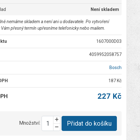
klad
Není skladem
lně nemáme skladem a není ani u dodavatele. Po vytvoření
 Vám přesný termín upřesníme telefonicky nebo mailem.
ktu
1607000D03
4059952058757
Bosch
 DPH
187 Kč
227 Kč
DPH
Přidat do košíku
Množství: