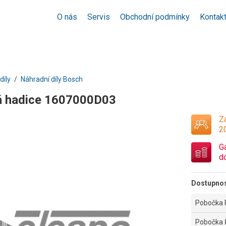
O nás
Servis
Obchodní podmínky
Kontak
díly
Náhradní díly Bosch
á hadice 1607000D03
Za
2
G
d
Dostupno
Pobočka 
Pobočka 