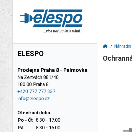
...více než 30 let s Vámi...
Náhradní 
ELESPO
Ochrann
Prodejna Praha 8 - Palmovka
Na Žertvách 881/40
180 00 Praha 8
+420 777 777 337
info@elespo.cz
Otevírací doba
Po - Čt
8.30 - 17.00
Pá
8.30 - 16.00