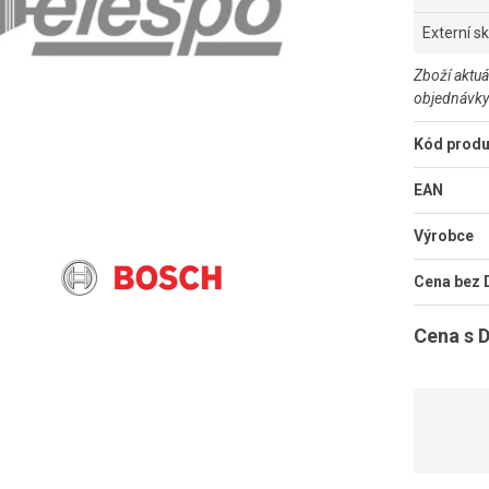
Externí s
Zboží aktuá
objednávky
Kód produ
EAN
Výrobce
Cena bez
Cena s 