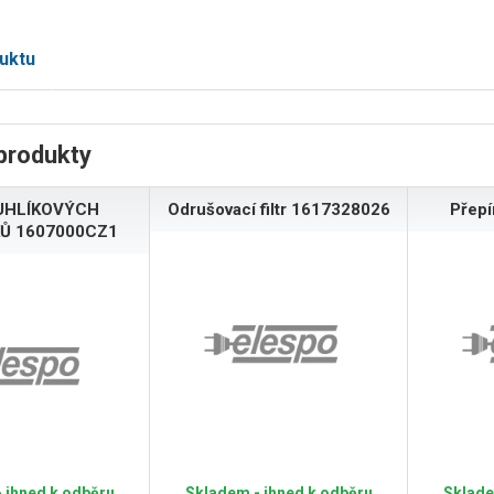
uktu
produkty
UHLÍKOVÝCH
Odrušovací filtr 1617328026
Přep
Ů 1607000CZ1
 ihned k odběru
Skladem - ihned k odběru
Sklade