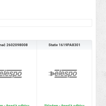
ínač 2602098008
Stativ 1619PA8301
m - ihned k odběru
Skladem - ihned k odběru