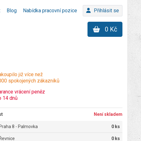
t
Blog
Nabídka pracovní pozice
Přihlásit se
0 Kč
koupilo již více než
000 spokojených zákazníků
arance vrácení peněz
o 14 dnů
st
Není skladem
Praha 8 - Palmovka
0 ks
Řevnice
0 ks