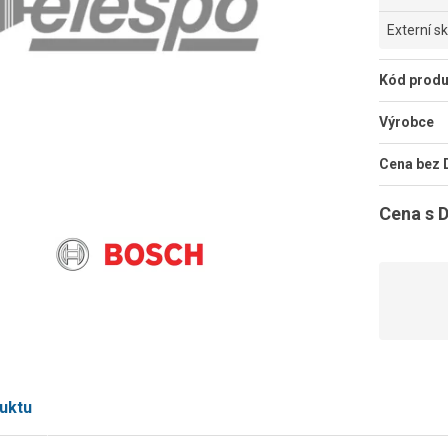
Externí s
Kód produ
Výrobce
Cena bez
Cena s 
uktu