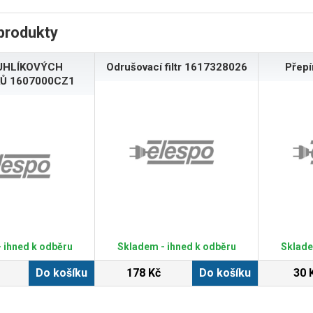
produkty
UHLÍKOVÝCH
Odrušovací filtr 1617328026
Přep
Ů 1607000CZ1
 ihned k odběru
Skladem - ihned k odběru
Sklade
Do košíku
178 Kč
Do košíku
30 