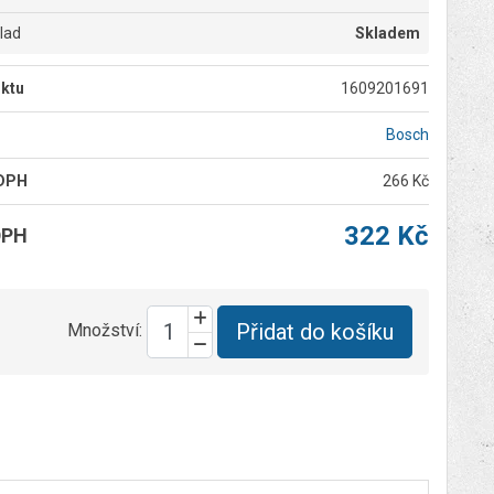
klad
Skladem
ktu
1609201691
Bosch
 DPH
266 Kč
322 Kč
DPH
Přidat do košíku
Množství: