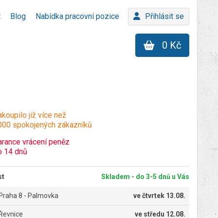
t
Blog
Nabídka pracovní pozice
Přihlásit se
0 Kč
koupilo již více než
000 spokojených zákazníků
arance vrácení peněz
o 14 dnů
st
Skladem - do 3-5 dnů u Vás
Praha 8 - Palmovka
ve
čtvrtek 13.08.
Řevnice
ve
středu 12.08.