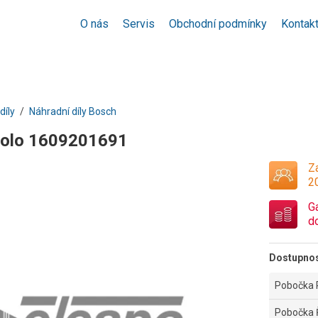
O nás
Servis
Obchodní podmínky
Kontak
díly
Náhradní díly Bosch
kolo 1609201691
Za
2
G
d
Dostupno
Pobočka 
Pobočka 