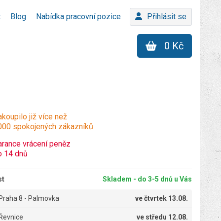
t
Blog
Nabídka pracovní pozice
Přihlásit se
0 Kč
koupilo již více než
000 spokojených zákazníků
arance vrácení peněz
o 14 dnů
st
Skladem - do 3-5 dnů u Vás
Praha 8 - Palmovka
ve
čtvrtek 13.08.
Řevnice
ve
středu 12.08.