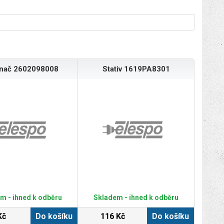
ínač 2602098008
Stativ 1619PA8301
m - ihned k odběru
Skladem - ihned k odběru
Kč
Do košíku
116 Kč
Do košíku