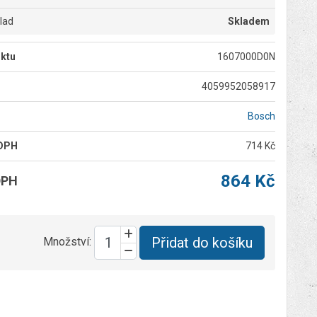
klad
Skladem
ktu
1607000D0N
4059952058917
Bosch
 DPH
714 Kč
864 Kč
DPH
Přidat do košíku
Množství: