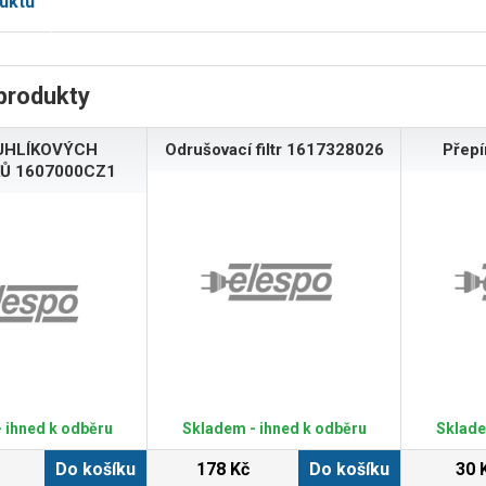
uktu
produkty
UHLÍKOVÝCH
Odrušovací filtr 1617328026
Přep
Ů 1607000CZ1
 ihned k odběru
Skladem - ihned k odběru
Sklade
Do košíku
178 Kč
Do košíku
30 