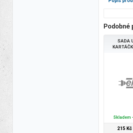
Popis prod
Podobné 
SADA 
KARTÁČK
Skladem -
215 Kč