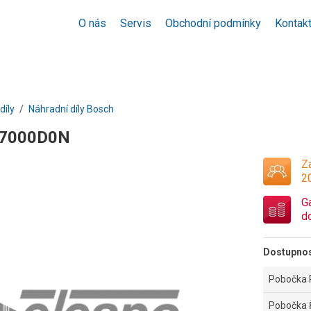
O nás
Servis
Obchodní podmínky
Kontak
díly
Náhradní díly Bosch
07000D0N
Za
2
G
d
Dostupno
Pobočka 
Pobočka 