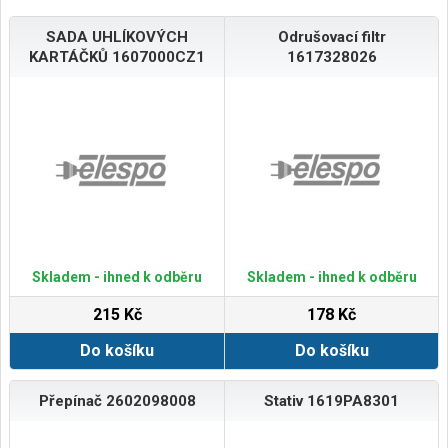
SADA UHLÍKOVÝCH
Odrušovací filtr
KARTÁČKŮ 1607000CZ1
1617328026
Skladem - ihned k odběru
Skladem - ihned k odběru
215 Kč
178 Kč
Do košíku
Do košíku
Přepínač 2602098008
Stativ 1619PA8301