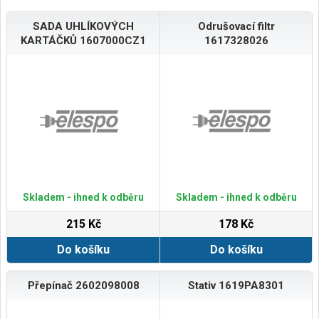
SADA UHLÍKOVÝCH
Odrušovací filtr
KARTÁČKŮ 1607000CZ1
1617328026
Skladem - ihned k odběru
Skladem - ihned k odběru
215 Kč
178 Kč
Do košíku
Do košíku
Přepínač 2602098008
Stativ 1619PA8301