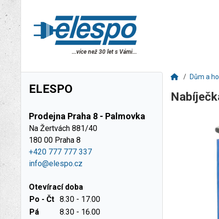
...více než 30 let s Vámi...
Dům a h
ELESPO
Nabíječk
Prodejna Praha 8 - Palmovka
Na Žertvách 881/40
180 00 Praha 8
+420 777 777 337
info@elespo.cz
Otevírací doba
Po - Čt
8.30 - 17.00
Pá
8.30 - 16.00