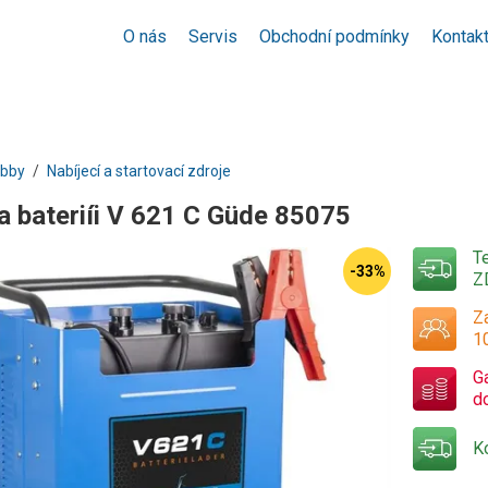
O nás
Servis
Obchodní podmínky
Kontak
obby
Nabíjecí a startovací zdroje
a bateriíi V 621 C Güde 85075
T
-33%
Z
Za
1
G
d
K