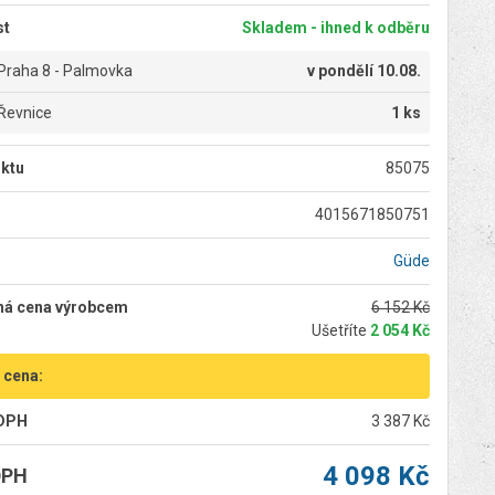
st
Skladem - ihned k odběru
Praha 8 - Palmovka
v
pondělí 10.08.
Řevnice
1 ks
ktu
85075
4015671850751
Güde
ná cena výrobcem
6 152 Kč
Ušetříte
2 054 Kč
 cena:
 DPH
3 387 Kč
4 098 Kč
DPH