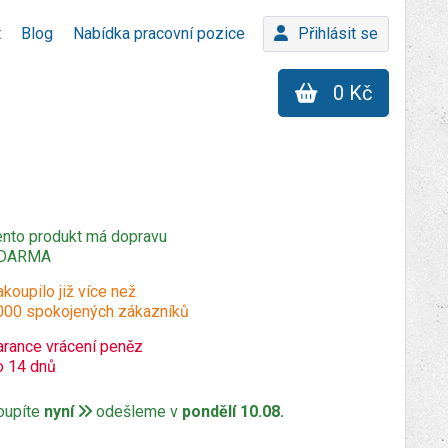
t
Blog
Nabídka pracovní pozice
Přihlásit se
0 Kč
ento produkt má dopravu
DARMA
koupilo již více než
000 spokojených zákazníků
arance vrácení peněz
o 14 dnů
oupíte
nyní
odešleme v
pondělí 10.08.