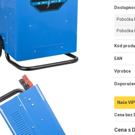
Dostupno
Pobočka 
Pobočka 
Kód produ
EAN
Výrobce
Doporuče
Naše VIP
Cena bez
Cena s 