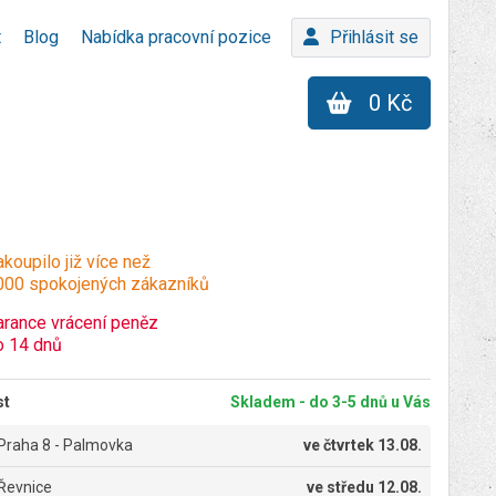
t
Blog
Nabídka pracovní pozice
Přihlásit se
0 Kč
koupilo již více než
000 spokojených zákazníků
arance vrácení peněz
o 14 dnů
st
Skladem - do 3-5 dnů u Vás
Praha 8 - Palmovka
ve
čtvrtek 13.08.
Řevnice
ve
středu 12.08.