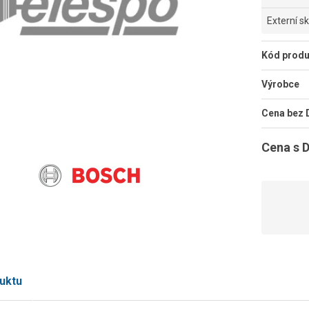
Externí s
Kód produ
Výrobce
Cena bez
Cena s 
uktu