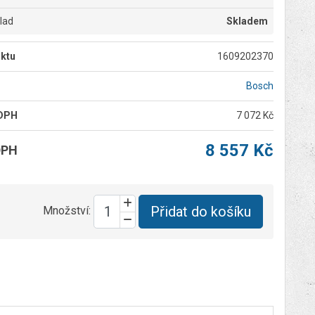
klad
Skladem
ktu
1609202370
Bosch
 DPH
7 072 Kč
8 557 Kč
DPH
Přidat do košíku
Množství: