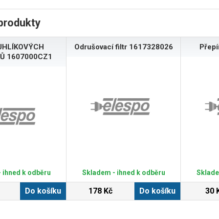
produkty
UHLÍKOVÝCH
Odrušovací filtr 1617328026
Přep
Ů 1607000CZ1
 ihned k odběru
Skladem - ihned k odběru
Sklade
Do košíku
178 Kč
Do košíku
30 