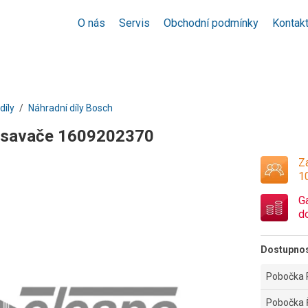
O nás
Servis
Obchodní podmínky
Kontak
díly
Náhradní díly Bosch
ysavače 1609202370
Za
1
G
d
Dostupno
Pobočka 
Pobočka 