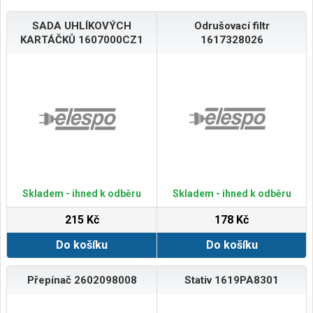
SADA UHLÍKOVÝCH
Odrušovací filtr
KARTÁČKŮ 1607000CZ1
1617328026
Skladem - ihned k odběru
Skladem - ihned k odběru
215 Kč
178 Kč
Do košíku
Do košíku
Přepínač 2602098008
Stativ 1619PA8301