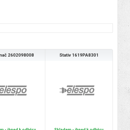
ínač 2602098008
Stativ 1619PA8301
m - ihned k odběru
Skladem - ihned k odběru