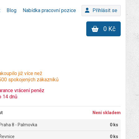
t
Blog
Nabídka pracovní pozice
Přihlásit se
0 Kč
koupilo již více než
500 spokojených zákazníků
arance vrácení peněz
o 14 dnů
st
Není skladem
Praha 8 - Palmovka
0 ks
Řevnice
0 ks