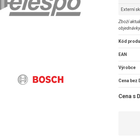
Externí s
Zboží aktuá
objednávky
Kód produ
EAN
Výrobce
Cena bez
Cena s 