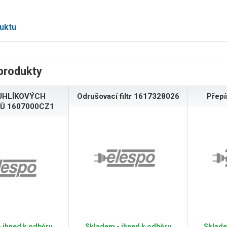
uktu
produkty
UHLÍKOVÝCH
Odrušovací filtr 1617328026
Přep
Ů 1607000CZ1
 ihned k odběru
Skladem - ihned k odběru
Sklade