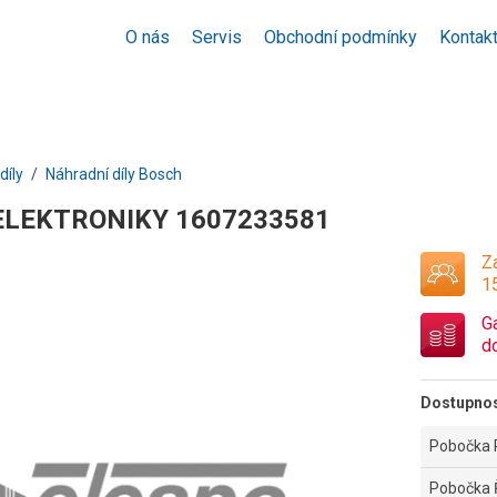
O nás
Servis
Obchodní podmínky
Kontak
díly
Náhradní díly Bosch
ELEKTRONIKY 1607233581
Za
1
G
d
Dostupno
Pobočka 
Pobočka 