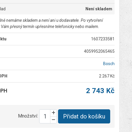
klad
Není skladem
lně nemáme skladem a není ani u dodavatele. Po vytvoření
 Vám přesný termín upřesníme telefonicky nebo mailem.
ktu
1607233581
4059952065465
Bosch
 DPH
2 267 Kč
2 743 Kč
DPH
Přidat do košíku
Množství: