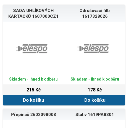
SADA UHLÍKOVÝCH
Odrušovací filtr
KARTÁČKŮ 1607000CZ1
1617328026
Skladem - ihned k odběru
Skladem - ihned k odběru
215 Kč
178 Kč
Do košíku
Do košíku
Přepínač 2602098008
Stativ 1619PA8301