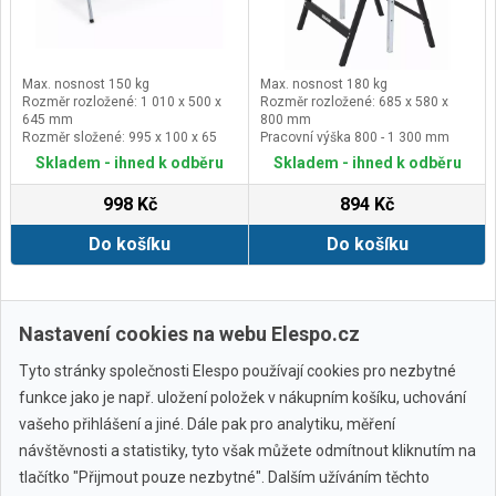
Max. nosnost 150 kg
Max. nosnost 180 kg
Rozměr rozložené: 1 010 x 500 x
Rozměr rozložené: 685 x 580 x
645 mm
800 mm
Rozměr složené: 995 x 100 x 65
Pracovní výška 800 - 1 300 mm
mm
Materiál ocel
Skladem - ihned k odběru
Skladem - ihned k odběru
Pracovní výška 645 - 910 mm
998 Kč
894 Kč
Do košíku
Do košíku
Zobrazit další
Nastavení cookies na webu Elespo.cz
Tyto stránky společnosti Elespo používají cookies pro nezbytné
funkce jako je např. uložení položek v nákupním košíku, uchování
vašeho přihlášení a jiné. Dále pak pro analytiku, měření
návštěvnosti a statistiky, tyto však můžete odmítnout kliknutím na
tlačítko "Přijmout pouze nezbytné". Dalším užíváním těchto