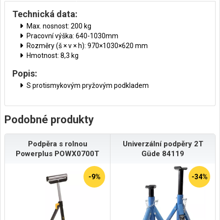
Technická data:
Max. nosnost: 200 kg
Pracovní výška: 640-1030mm
Rozměry (š × v × h): 970×1030×620 mm
Hmotnost: 8,3 kg
Popis:
S protismykovým pryžovým podkladem
Podobné produkty
Podpěra s rolnou
Univerzální podpěry 2T
Powerplus POWX0700T
Güde 84119
-9%
-34%