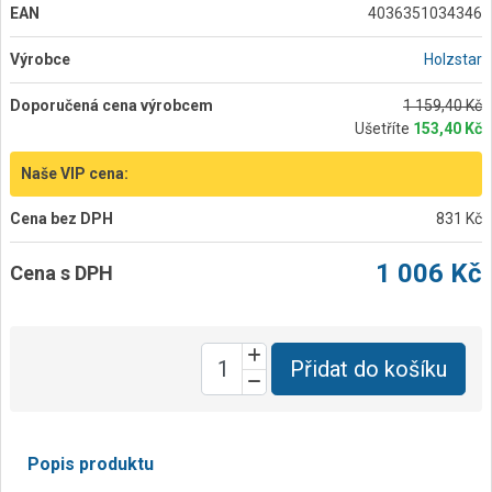
EAN
4036351034346
Výrobce
Holzstar
Doporučená cena výrobcem
1 159,40 Kč
Ušetříte
153,40 Kč
Naše VIP cena:
Cena bez DPH
831 Kč
1 006 Kč
Cena s DPH
Přidat do košíku
Popis produktu